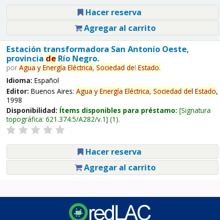
Hacer reserva
Agregar al carrito
Estación transformadora San Antonio Oeste,
provincia
de
Río Negro.
por
Agua
y
Energía
Eléctrica,
Sociedad
de
l
Estado
.
Idioma:
Español
Editor:
Buenos Aires:
Agua
y
Energía
Eléctrica,
Sociedad
de
l
Estado
,
1998
Disponibilidad:
Ítems disponibles para préstamo:
Signatura
topográfica:
621.374.5/A282/v.1
(1).
Hacer reserva
Agregar al carrito