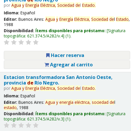
por
Agua
y
Energía
Eléctrica,
Sociedad
de
l
Estado
.
Idioma:
Español
Editor:
Buenos Aires:
Agua
y
Energía
Eléctrica,
Sociedad
de
l
Estado
,
1988
Disponibilidad:
Ítems disponibles para préstamo:
Signatura
topográfica:
621.374.5/A282/v.4
(1).
Hacer reserva
Agregar al carrito
Estacion transformadora San Antonio Oeste,
provincia
de
Río Negro.
por
Agua
y
Energía
Eléctrica,
Sociedad
de
l
Estado
.
Idioma:
Español
Editor:
Buenos Aires:
Agua
y
energía
eléctrica,
sociedad
de
l
estado
, 1988
Disponibilidad:
Ítems disponibles para préstamo:
Signatura
topográfica:
621.374.5/A282/v.3
(1).