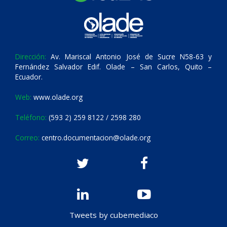
Dirección:
Av. Mariscal Antonio José de Sucre N58-63 y
Fernández Salvador Edif. Olade – San Carlos, Quito –
Ecuador.
Web:
www.olade.org
Teléfono:
(593 2) 259 8122 / 2598 280
Correo:
centro.documentacion@olade.org
Tweets by cubemediaco