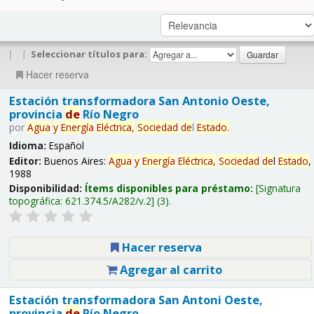
|
|
Seleccionar títulos para:
Hacer reserva
Estación transformadora San Antonio Oeste,
provincia
de
Río Negro
por
Agua
y
Energía
Eléctrica,
Sociedad
de
l
Estado
.
Idioma:
Español
Editor:
Buenos Aires:
Agua
y
Energía
Eléctrica,
Sociedad
de
l
Estado
,
1988
Disponibilidad:
Ítems disponibles para préstamo:
Signatura
topográfica:
621.374.5/A282/v.2
(3).
Hacer reserva
Agregar al carrito
Estación transformadora San Antoni Oeste,
provincia
de
Río Negro