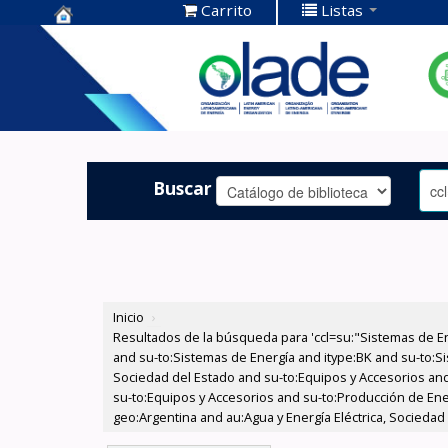
Carrito
Listas
Centro de
Documentación
OLADE -
Buscar
Inicio
›
Resultados de la búsqueda para 'ccl=su:"Sistemas de E
and su-to:Sistemas de Energía and itype:BK and su-to:Si
Sociedad del Estado and su-to:Equipos y Accesorios and
su-to:Equipos y Accesorios and su-to:Producción de Ener
geo:Argentina and au:Agua y Energía Eléctrica, Sociedad