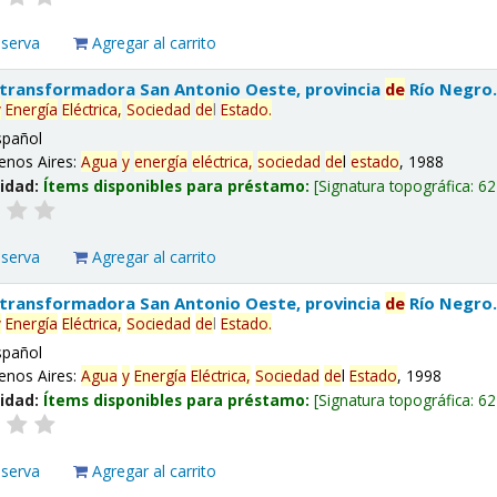
eserva
Agregar al carrito
 transformadora San Antonio Oeste, provincia
de
Río Negro
y
Energía
Eléctrica,
Sociedad
de
l
Estado
.
spañol
enos Aires:
Agua
y
energía
eléctrica,
sociedad
de
l
estado
, 1988
lidad:
Ítems disponibles para préstamo:
Signatura topográfica:
62
eserva
Agregar al carrito
 transformadora San Antonio Oeste, provincia
de
Río Negro
y
Energía
Eléctrica,
Sociedad
de
l
Estado
.
spañol
enos Aires:
Agua
y
Energía
Eléctrica,
Sociedad
de
l
Estado
, 1998
lidad:
Ítems disponibles para préstamo:
Signatura topográfica:
62
eserva
Agregar al carrito