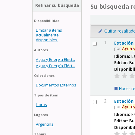
Refinar su búsqueda
Su búsqueda re
Disponibilidad
Limitar a ítems
Quitar resaltad
actualmente
disponibles.
1.
Estación
por
Agua
Autores
Idioma:
E
Agua y Energía Eléct...
Editor:
Bu
Agua y Energía Eléct...
Disponibi
Colecciones
Documentos Externos
Hacer r
Tipos de ítem
2.
Estación
Libros
por
Agua
Idioma:
E
Lugares
Editor:
Bu
Argentina
Disponibi
Temas