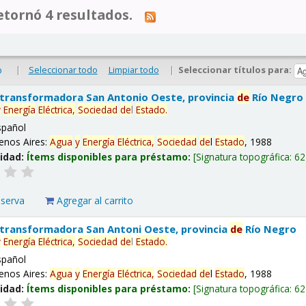
tornó 4 resultados.
|
Seleccionar todo
Limpiar todo
|
Seleccionar títulos para:
o
 transformadora San Antonio Oeste, provincia
de
Río Negro
y
Energía
Eléctrica,
Sociedad
de
l
Estado
.
spañol
enos Aires:
Agua
y
Energía
Eléctrica,
Sociedad
de
l
Estado
, 1988
lidad:
Ítems disponibles para préstamo:
Signatura topográfica:
62
eserva
Agregar al carrito
 transformadora San Antoni Oeste, provincia
de
Río Negro
y
Energía
Eléctrica,
Sociedad
de
l
Estado
.
spañol
enos Aires:
Agua
y
Energía
Eléctrica,
Sociedad
de
l
Estado
, 1988
lidad:
Ítems disponibles para préstamo:
Signatura topográfica:
62