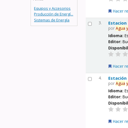
Equipos y Accesorios
Hacer r
Producción de Energí...
Sistemas de Energía
3.
Estacion
por
Agua
Idioma:
E
Editor:
Bu
Disponibi
Hacer r
4.
Estación
por
Agua
Idioma:
E
Editor:
Bu
Disponibi
Hacer r