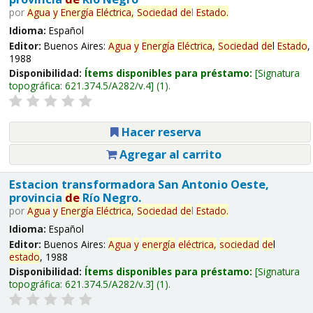
por
Agua
y
Energía
Eléctrica,
Sociedad
de
l
Estado
.
Idioma:
Español
Editor:
Buenos Aires:
Agua
y
Energía
Eléctrica,
Sociedad
de
l
Estado
,
1988
Disponibilidad:
Ítems disponibles para préstamo:
Signatura
topográfica:
621.374.5/A282/v.4
(1).
Hacer reserva
Agregar al carrito
Estacion transformadora San Antonio Oeste,
provincia
de
Río Negro.
por
Agua
y
Energía
Eléctrica,
Sociedad
de
l
Estado
.
Idioma:
Español
Editor:
Buenos Aires:
Agua
y
energía
eléctrica,
sociedad
de
l
estado
, 1988
Disponibilidad:
Ítems disponibles para préstamo:
Signatura
topográfica:
621.374.5/A282/v.3
(1).