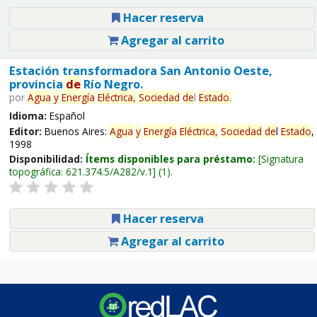
Hacer reserva
Agregar al carrito
Estación transformadora San Antonio Oeste,
provincia
de
Río Negro.
por
Agua
y
Energía
Eléctrica,
Sociedad
de
l
Estado
.
Idioma:
Español
Editor:
Buenos Aires:
Agua
y
Energía
Eléctrica,
Sociedad
de
l
Estado
,
1998
Disponibilidad:
Ítems disponibles para préstamo:
Signatura
topográfica:
621.374.5/A282/v.1
(1).
Hacer reserva
Agregar al carrito