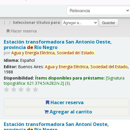
|
|
Seleccionar títulos para:
Hacer reserva
Estación transformadora San Antonio Oeste,
provincia
de
Río Negro
por
Agua
y
Energía
Eléctrica,
Sociedad
de
l
Estado
.
Idioma:
Español
Editor:
Buenos Aires:
Agua
y
Energía
Eléctrica,
Sociedad
de
l
Estado
,
1988
Disponibilidad:
Ítems disponibles para préstamo:
Signatura
topográfica:
621.374.5/A282/v.2
(3).
Hacer reserva
Agregar al carrito
Estación transformadora San Antoni Oeste,
provincia
de
Río Negro