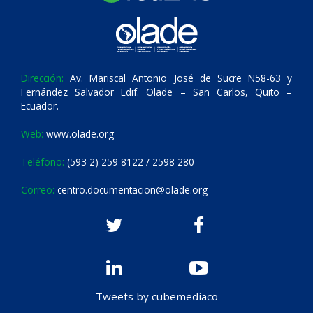
Dirección:
Av. Mariscal Antonio José de Sucre N58-63 y
Fernández Salvador Edif. Olade – San Carlos, Quito –
Ecuador.
Web:
www.olade.org
Teléfono:
(593 2) 259 8122 / 2598 280
Correo:
centro.documentacion@olade.org
Tweets by cubemediaco