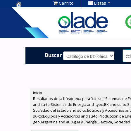
Carrito
Listas
Centro de
Documentación
OLADE -
Buscar
Inicio
›
Resultados de la búsqueda para 'ccl=su:"Sistemas de E
and su-to:Sistemas de Energía and itype:BK and su-to:Si
Sociedad del Estado and su-to:Equipos y Accesorios and
su-to:Equipos y Accesorios and su-to:Producción de Ener
geo:Argentina and au:Agua y Energía Eléctrica, Sociedad