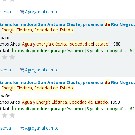
eserva
Agregar al carrito
 transformadora San Antonio Oeste, provincia
de
Río Negro
y
Energía
Eléctrica,
Sociedad
de
l
Estado
.
spañol
enos Aires:
Agua
y
energía
eléctrica,
sociedad
de
l
estado
, 1988
lidad:
Ítems disponibles para préstamo:
Signatura topográfica:
62
eserva
Agregar al carrito
 transformadora San Antonio Oeste, provincia
de
Río Negro
y
Energía
Eléctrica,
Sociedad
de
l
Estado
.
spañol
enos Aires:
Agua
y
Energía
Eléctrica,
Sociedad
de
l
Estado
, 1998
lidad:
Ítems disponibles para préstamo:
Signatura topográfica:
62
eserva
Agregar al carrito