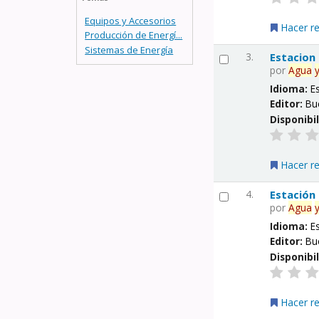
Equipos y Accesorios
Hacer r
Producción de Energí...
Sistemas de Energía
3.
Estacion
por
Agua
Idioma:
E
Editor:
Bu
Disponibi
Hacer r
4.
Estación
por
Agua
Idioma:
E
Editor:
Bu
Disponibi
Hacer r