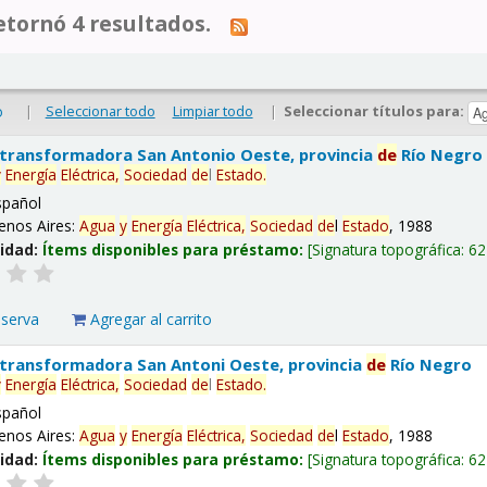
tornó 4 resultados.
|
Seleccionar todo
Limpiar todo
|
Seleccionar títulos para:
o
 transformadora San Antonio Oeste, provincia
de
Río Negro
y
Energía
Eléctrica,
Sociedad
de
l
Estado
.
spañol
enos Aires:
Agua
y
Energía
Eléctrica,
Sociedad
de
l
Estado
, 1988
lidad:
Ítems disponibles para préstamo:
Signatura topográfica:
62
eserva
Agregar al carrito
 transformadora San Antoni Oeste, provincia
de
Río Negro
y
Energía
Eléctrica,
Sociedad
de
l
Estado
.
spañol
enos Aires:
Agua
y
Energía
Eléctrica,
Sociedad
de
l
Estado
, 1988
lidad:
Ítems disponibles para préstamo:
Signatura topográfica:
62