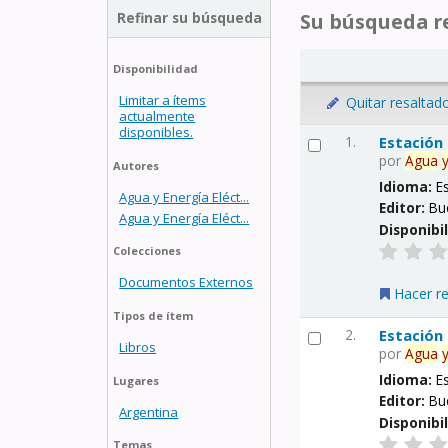
Refinar su búsqueda
Su búsqueda re
Disponibilidad
Limitar a ítems
Quitar resaltad
actualmente
disponibles.
1.
Estación
por
Agua
Autores
Idioma:
E
Agua y Energía Eléct...
Editor:
Bu
Agua y Energía Eléct...
Disponibi
Colecciones
Documentos Externos
Hacer r
Tipos de ítem
2.
Estación
Libros
por
Agua
Idioma:
E
Lugares
Editor:
Bu
Argentina
Disponibi
Temas