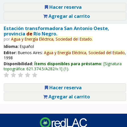
Hacer reserva
Agregar al carrito
Estación transformadora San Antonio Oeste,
provincia
de
Río Negro.
por
Agua
y
Energía
Eléctrica,
Sociedad
de
l
Estado
.
Idioma:
Español
Editor:
Buenos Aires:
Agua
y
Energía
Eléctrica,
Sociedad
de
l
Estado
,
1998
Disponibilidad:
Ítems disponibles para préstamo:
Signatura
topográfica:
621.374.5/A282/v.1
(1).
Hacer reserva
Agregar al carrito