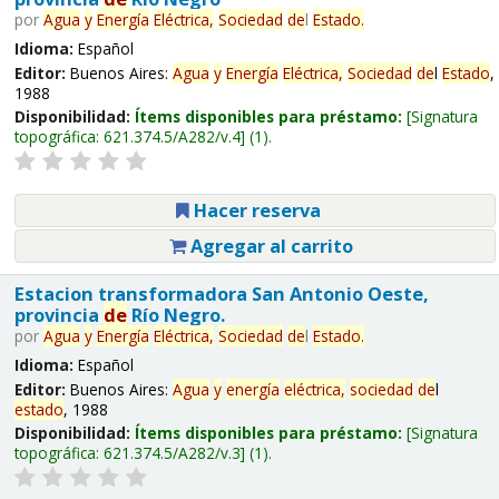
por
Agua
y
Energía
Eléctrica,
Sociedad
de
l
Estado
.
Idioma:
Español
Editor:
Buenos Aires:
Agua
y
Energía
Eléctrica,
Sociedad
de
l
Estado
,
1988
Disponibilidad:
Ítems disponibles para préstamo:
Signatura
topográfica:
621.374.5/A282/v.4
(1).
Hacer reserva
Agregar al carrito
Estacion transformadora San Antonio Oeste,
provincia
de
Río Negro.
por
Agua
y
Energía
Eléctrica,
Sociedad
de
l
Estado
.
Idioma:
Español
Editor:
Buenos Aires:
Agua
y
energía
eléctrica,
sociedad
de
l
estado
, 1988
Disponibilidad:
Ítems disponibles para préstamo:
Signatura
topográfica:
621.374.5/A282/v.3
(1).