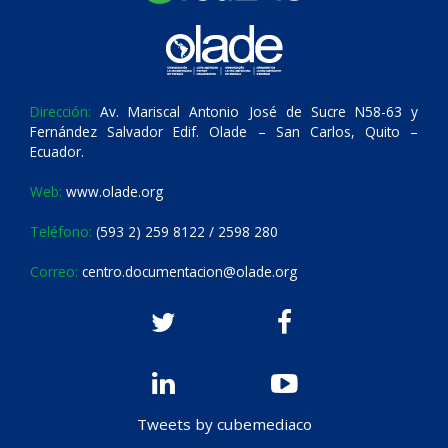
Dirección:
Av. Mariscal Antonio José de Sucre N58-63 y
Fernández Salvador Edif. Olade – San Carlos, Quito –
Ecuador.
Web:
www.olade.org
Teléfono:
(593 2) 259 8122 / 2598 280
Correo:
centro.documentacion@olade.org
Tweets by cubemediaco