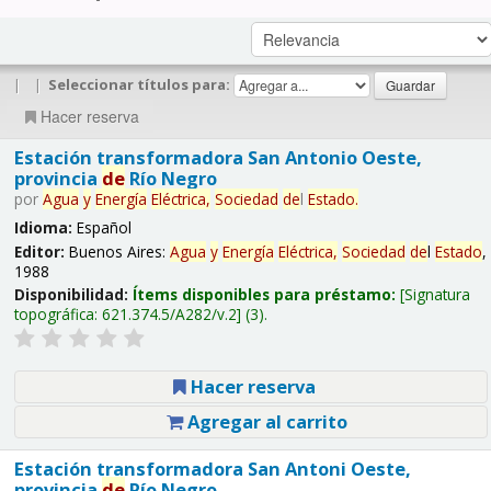
|
|
Seleccionar títulos para:
Hacer reserva
Estación transformadora San Antonio Oeste,
provincia
de
Río Negro
por
Agua
y
Energía
Eléctrica,
Sociedad
de
l
Estado
.
Idioma:
Español
Editor:
Buenos Aires:
Agua
y
Energía
Eléctrica,
Sociedad
de
l
Estado
,
1988
Disponibilidad:
Ítems disponibles para préstamo:
Signatura
topográfica:
621.374.5/A282/v.2
(3).
Hacer reserva
Agregar al carrito
Estación transformadora San Antoni Oeste,
provincia
de
Río Negro