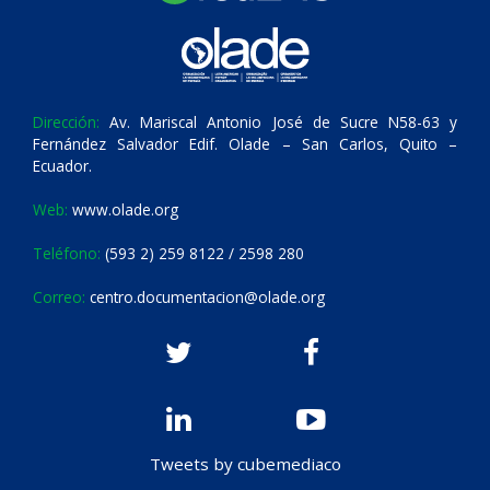
Dirección:
Av. Mariscal Antonio José de Sucre N58-63 y
Fernández Salvador Edif. Olade – San Carlos, Quito –
Ecuador.
Web:
www.olade.org
Teléfono:
(593 2) 259 8122 / 2598 280
Correo:
centro.documentacion@olade.org
Tweets by cubemediaco