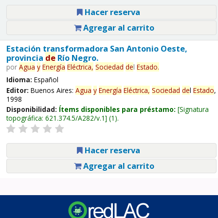
Hacer reserva
Agregar al carrito
Estación transformadora San Antonio Oeste,
provincia
de
Río Negro.
por
Agua
y
Energía
Eléctrica,
Sociedad
de
l
Estado
.
Idioma:
Español
Editor:
Buenos Aires:
Agua
y
Energía
Eléctrica,
Sociedad
de
l
Estado
,
1998
Disponibilidad:
Ítems disponibles para préstamo:
Signatura
topográfica:
621.374.5/A282/v.1
(1).
Hacer reserva
Agregar al carrito