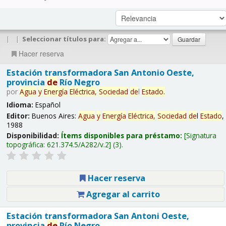
|
|
Seleccionar títulos para:
Hacer reserva
Estación transformadora San Antonio Oeste,
provincia
de
Río Negro
por
Agua
y
Energía
Eléctrica,
Sociedad
de
l
Estado
.
Idioma:
Español
Editor:
Buenos Aires:
Agua
y
Energía
Eléctrica,
Sociedad
de
l
Estado
,
1988
Disponibilidad:
Ítems disponibles para préstamo:
Signatura
topográfica:
621.374.5/A282/v.2
(3).
Hacer reserva
Agregar al carrito
Estación transformadora San Antoni Oeste,
provincia
de
Río Negro