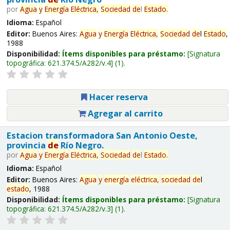
por
Agua
y
Energía
Eléctrica,
Sociedad
de
l
Estado
.
Idioma:
Español
Editor:
Buenos Aires:
Agua
y
Energía
Eléctrica,
Sociedad
de
l
Estado
,
1988
Disponibilidad:
Ítems disponibles para préstamo:
Signatura
topográfica:
621.374.5/A282/v.4
(1).
Hacer reserva
Agregar al carrito
Estacion transformadora San Antonio Oeste,
provincia
de
Río Negro.
por
Agua
y
Energía
Eléctrica,
Sociedad
de
l
Estado
.
Idioma:
Español
Editor:
Buenos Aires:
Agua
y
energía
eléctrica,
sociedad
de
l
estado
, 1988
Disponibilidad:
Ítems disponibles para préstamo:
Signatura
topográfica:
621.374.5/A282/v.3
(1).