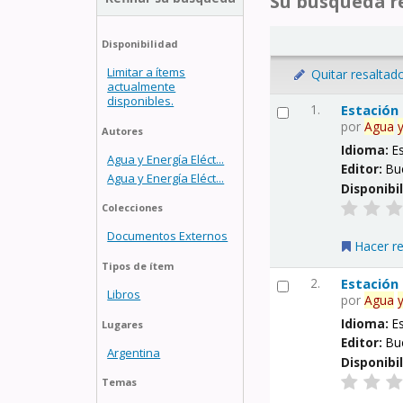
Su búsqueda re
Disponibilidad
Limitar a ítems
Quitar resaltad
actualmente
disponibles.
1.
Estación
por
Agua
Autores
Idioma:
E
Agua y Energía Eléct...
Editor:
Bu
Agua y Energía Eléct...
Disponibi
Colecciones
Documentos Externos
Hacer r
Tipos de ítem
2.
Estación
Libros
por
Agua
Idioma:
E
Lugares
Editor:
Bu
Argentina
Disponibi
Temas