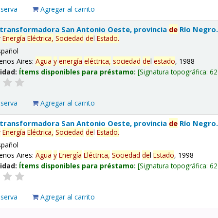
eserva
Agregar al carrito
 transformadora San Antonio Oeste, provincia
de
Río Negro
y
Energía
Eléctrica,
Sociedad
de
l
Estado
.
spañol
enos Aires:
Agua
y
energía
eléctrica,
sociedad
de
l
estado
, 1988
lidad:
Ítems disponibles para préstamo:
Signatura topográfica:
62
eserva
Agregar al carrito
 transformadora San Antonio Oeste, provincia
de
Río Negro
y
Energía
Eléctrica,
Sociedad
de
l
Estado
.
spañol
enos Aires:
Agua
y
Energía
Eléctrica,
Sociedad
de
l
Estado
, 1998
lidad:
Ítems disponibles para préstamo:
Signatura topográfica:
62
eserva
Agregar al carrito