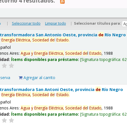
tornó 4 resultados.
|
Seleccionar todo
Limpiar todo
|
Seleccionar títulos para:
o
 transformadora San Antonio Oeste, provincia
de
Río Negro
y
Energía
Eléctrica,
Sociedad
de
l
Estado
.
spañol
enos Aires:
Agua
y
Energía
Eléctrica,
Sociedad
de
l
Estado
, 1988
lidad:
Ítems disponibles para préstamo:
Signatura topográfica:
62
eserva
Agregar al carrito
 transformadora San Antoni Oeste, provincia
de
Río Negro
y
Energía
Eléctrica,
Sociedad
de
l
Estado
.
spañol
enos Aires:
Agua
y
Energía
Eléctrica,
Sociedad
de
l
Estado
, 1988
lidad:
Ítems disponibles para préstamo:
Signatura topográfica:
62