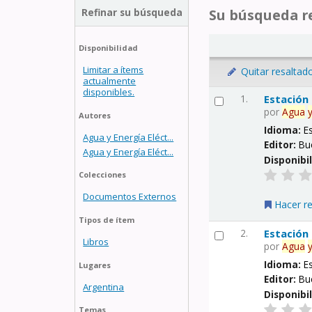
Refinar su búsqueda
Su búsqueda re
Disponibilidad
Limitar a ítems
Quitar resaltad
actualmente
disponibles.
1.
Estación
por
Agua
Autores
Idioma:
E
Agua y Energía Eléct...
Editor:
Bu
Agua y Energía Eléct...
Disponibi
Colecciones
Documentos Externos
Hacer r
Tipos de ítem
2.
Estación
Libros
por
Agua
Idioma:
E
Lugares
Editor:
Bu
Argentina
Disponibi
Temas