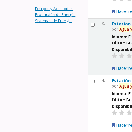
Equipos y Accesorios
Hacer r
Producción de Energí...
Sistemas de Energía
3.
Estacion
por
Agua
Idioma:
E
Editor:
Bu
Disponibi
Hacer r
4.
Estación
por
Agua
Idioma:
E
Editor:
Bu
Disponibi
Hacer r