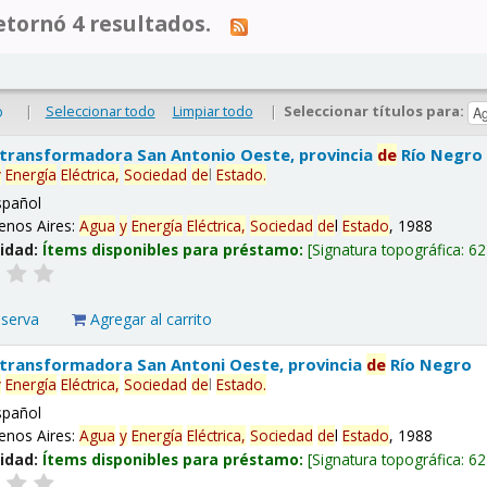
tornó 4 resultados.
|
Seleccionar todo
Limpiar todo
|
Seleccionar títulos para:
o
 transformadora San Antonio Oeste, provincia
de
Río Negro
y
Energía
Eléctrica,
Sociedad
de
l
Estado
.
spañol
enos Aires:
Agua
y
Energía
Eléctrica,
Sociedad
de
l
Estado
, 1988
lidad:
Ítems disponibles para préstamo:
Signatura topográfica:
62
eserva
Agregar al carrito
 transformadora San Antoni Oeste, provincia
de
Río Negro
y
Energía
Eléctrica,
Sociedad
de
l
Estado
.
spañol
enos Aires:
Agua
y
Energía
Eléctrica,
Sociedad
de
l
Estado
, 1988
lidad:
Ítems disponibles para préstamo:
Signatura topográfica:
62