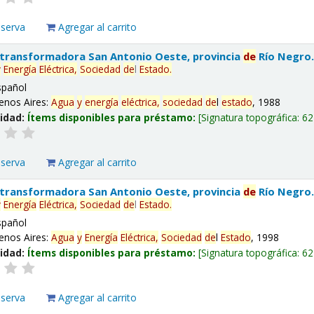
eserva
Agregar al carrito
 transformadora San Antonio Oeste, provincia
de
Río Negro
y
Energía
Eléctrica,
Sociedad
de
l
Estado
.
spañol
enos Aires:
Agua
y
energía
eléctrica,
sociedad
de
l
estado
, 1988
lidad:
Ítems disponibles para préstamo:
Signatura topográfica:
62
eserva
Agregar al carrito
 transformadora San Antonio Oeste, provincia
de
Río Negro
y
Energía
Eléctrica,
Sociedad
de
l
Estado
.
spañol
enos Aires:
Agua
y
Energía
Eléctrica,
Sociedad
de
l
Estado
, 1998
lidad:
Ítems disponibles para préstamo:
Signatura topográfica:
62
eserva
Agregar al carrito