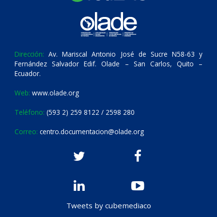
Dirección:
Av. Mariscal Antonio José de Sucre N58-63 y
Fernández Salvador Edif. Olade – San Carlos, Quito –
Ecuador.
Web:
www.olade.org
Teléfono:
(593 2) 259 8122 / 2598 280
Correo:
centro.documentacion@olade.org
Tweets by cubemediaco