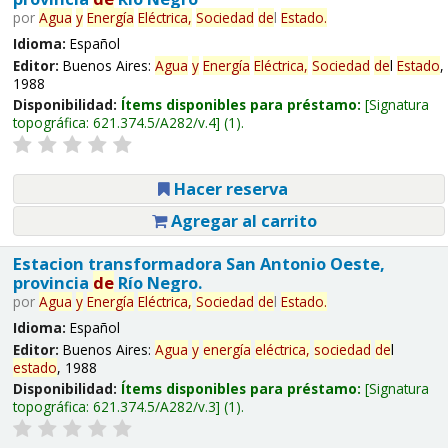
por
Agua
y
Energía
Eléctrica,
Sociedad
de
l
Estado
.
Idioma:
Español
Editor:
Buenos Aires:
Agua
y
Energía
Eléctrica,
Sociedad
de
l
Estado
,
1988
Disponibilidad:
Ítems disponibles para préstamo:
Signatura
topográfica:
621.374.5/A282/v.4
(1).
Hacer reserva
Agregar al carrito
Estacion transformadora San Antonio Oeste,
provincia
de
Río Negro.
por
Agua
y
Energía
Eléctrica,
Sociedad
de
l
Estado
.
Idioma:
Español
Editor:
Buenos Aires:
Agua
y
energía
eléctrica,
sociedad
de
l
estado
, 1988
Disponibilidad:
Ítems disponibles para préstamo:
Signatura
topográfica:
621.374.5/A282/v.3
(1).