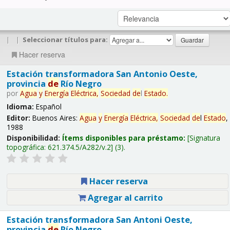
|
|
Seleccionar títulos para:
Hacer reserva
Estación transformadora San Antonio Oeste,
provincia
de
Río Negro
por
Agua
y
Energía
Eléctrica,
Sociedad
de
l
Estado
.
Idioma:
Español
Editor:
Buenos Aires:
Agua
y
Energía
Eléctrica,
Sociedad
de
l
Estado
,
1988
Disponibilidad:
Ítems disponibles para préstamo:
Signatura
topográfica:
621.374.5/A282/v.2
(3).
Hacer reserva
Agregar al carrito
Estación transformadora San Antoni Oeste,
provincia
de
Río Negro