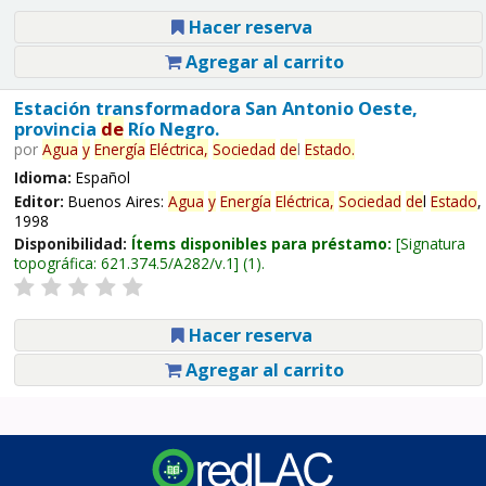
Hacer reserva
Agregar al carrito
Estación transformadora San Antonio Oeste,
provincia
de
Río Negro.
por
Agua
y
Energía
Eléctrica,
Sociedad
de
l
Estado
.
Idioma:
Español
Editor:
Buenos Aires:
Agua
y
Energía
Eléctrica,
Sociedad
de
l
Estado
,
1998
Disponibilidad:
Ítems disponibles para préstamo:
Signatura
topográfica:
621.374.5/A282/v.1
(1).
Hacer reserva
Agregar al carrito