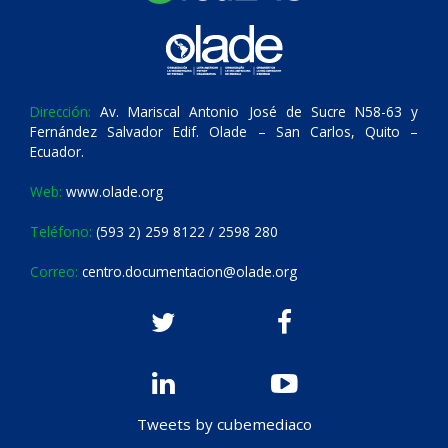
Dirección:
Av. Mariscal Antonio José de Sucre N58-63 y
Fernández Salvador Edif. Olade – San Carlos, Quito –
Ecuador.
Web:
www.olade.org
Teléfono:
(593 2) 259 8122 / 2598 280
Correo:
centro.documentacion@olade.org
Tweets by cubemediaco