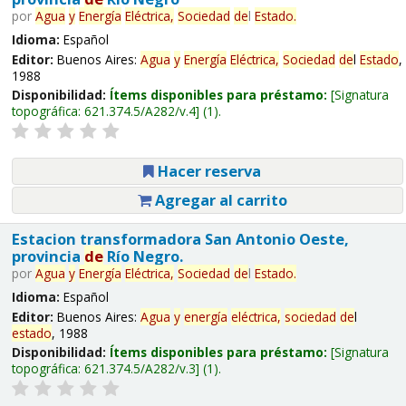
por
Agua
y
Energía
Eléctrica,
Sociedad
de
l
Estado
.
Idioma:
Español
Editor:
Buenos Aires:
Agua
y
Energía
Eléctrica,
Sociedad
de
l
Estado
,
1988
Disponibilidad:
Ítems disponibles para préstamo:
Signatura
topográfica:
621.374.5/A282/v.4
(1).
Hacer reserva
Agregar al carrito
Estacion transformadora San Antonio Oeste,
provincia
de
Río Negro.
por
Agua
y
Energía
Eléctrica,
Sociedad
de
l
Estado
.
Idioma:
Español
Editor:
Buenos Aires:
Agua
y
energía
eléctrica,
sociedad
de
l
estado
, 1988
Disponibilidad:
Ítems disponibles para préstamo:
Signatura
topográfica:
621.374.5/A282/v.3
(1).