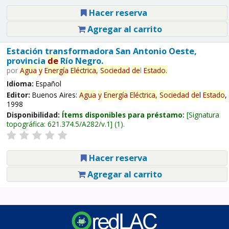
Hacer reserva
Agregar al carrito
Estación transformadora San Antonio Oeste,
provincia
de
Río Negro.
por
Agua
y
Energía
Eléctrica,
Sociedad
de
l
Estado
.
Idioma:
Español
Editor:
Buenos Aires:
Agua
y
Energía
Eléctrica,
Sociedad
de
l
Estado
,
1998
Disponibilidad:
Ítems disponibles para préstamo:
Signatura
topográfica:
621.374.5/A282/v.1
(1).
Hacer reserva
Agregar al carrito