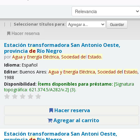
|
|
Seleccionar títulos para:
Hacer reserva
Estación transformadora San Antonio Oeste,
provincia
de
Río Negro
por
Agua
y
Energía
Eléctrica,
Sociedad
de
l
Estado
.
Idioma:
Español
Editor:
Buenos Aires:
Agua
y
Energía
Eléctrica,
Sociedad
de
l
Estado
,
1988
Disponibilidad:
Ítems disponibles para préstamo:
Signatura
topográfica:
621.374.5/A282/v.2
(3).
Hacer reserva
Agregar al carrito
Estación transformadora San Antoni Oeste,
provincia
de
Río Negro