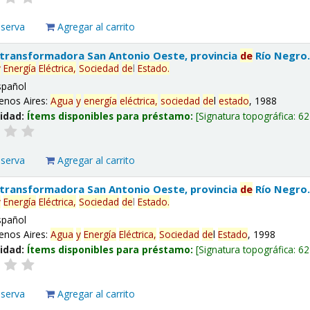
eserva
Agregar al carrito
 transformadora San Antonio Oeste, provincia
de
Río Negro
y
Energía
Eléctrica,
Sociedad
de
l
Estado
.
spañol
enos Aires:
Agua
y
energía
eléctrica,
sociedad
de
l
estado
, 1988
lidad:
Ítems disponibles para préstamo:
Signatura topográfica:
62
eserva
Agregar al carrito
 transformadora San Antonio Oeste, provincia
de
Río Negro
y
Energía
Eléctrica,
Sociedad
de
l
Estado
.
spañol
enos Aires:
Agua
y
Energía
Eléctrica,
Sociedad
de
l
Estado
, 1998
lidad:
Ítems disponibles para préstamo:
Signatura topográfica:
62
eserva
Agregar al carrito