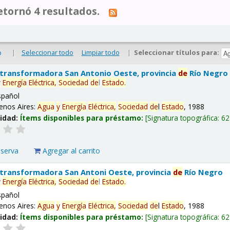
tornó 4 resultados.
|
Seleccionar todo
Limpiar todo
|
Seleccionar títulos para:
o
 transformadora San Antonio Oeste, provincia
de
Río Negro
y
Energía
Eléctrica,
Sociedad
de
l
Estado
.
spañol
enos Aires:
Agua
y
Energía
Eléctrica,
Sociedad
de
l
Estado
, 1988
lidad:
Ítems disponibles para préstamo:
Signatura topográfica:
62
eserva
Agregar al carrito
 transformadora San Antoni Oeste, provincia
de
Río Negro
y
Energía
Eléctrica,
Sociedad
de
l
Estado
.
spañol
enos Aires:
Agua
y
Energía
Eléctrica,
Sociedad
de
l
Estado
, 1988
lidad:
Ítems disponibles para préstamo:
Signatura topográfica:
62