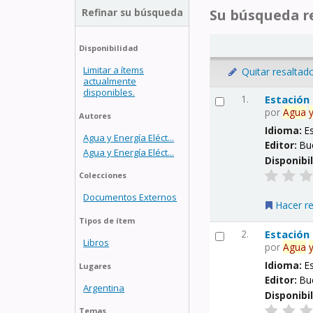
Refinar su búsqueda
Su búsqueda re
Disponibilidad
Limitar a ítems
Quitar resaltad
actualmente
disponibles.
1.
Estación
por
Agua
Autores
Idioma:
E
Agua y Energía Eléct...
Editor:
Bu
Agua y Energía Eléct...
Disponibi
Colecciones
Documentos Externos
Hacer r
Tipos de ítem
2.
Estación
Libros
por
Agua
Idioma:
E
Lugares
Editor:
Bu
Argentina
Disponibi
Temas