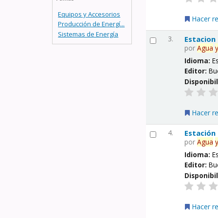
Equipos y Accesorios
Hacer r
Producción de Energí...
Sistemas de Energía
3.
Estacion
por
Agua
Idioma:
E
Editor:
Bu
Disponibi
Hacer r
4.
Estación
por
Agua
Idioma:
E
Editor:
Bu
Disponibi
Hacer r