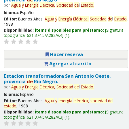
por
Agua
y
Energía
Eléctrica,
Sociedad
de
l
Estado
.
Idioma:
Español
Editor:
Buenos Aires:
Agua
y
Energía
Eléctrica,
Sociedad
de
l
Estado
,
1988
Disponibilidad:
Ítems disponibles para préstamo:
Signatura
topográfica:
621.374.5/A282/v.4
(1).
Hacer reserva
Agregar al carrito
Estacion transformadora San Antonio Oeste,
provincia
de
Río Negro.
por
Agua
y
Energía
Eléctrica,
Sociedad
de
l
Estado
.
Idioma:
Español
Editor:
Buenos Aires:
Agua
y
energía
eléctrica,
sociedad
de
l
estado
, 1988
Disponibilidad:
Ítems disponibles para préstamo:
Signatura
topográfica:
621.374.5/A282/v.3
(1).