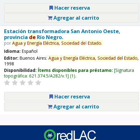
Hacer reserva
Agregar al carrito
Estación transformadora San Antonio Oeste,
provincia
de
Río Negro.
por
Agua
y
Energía
Eléctrica,
Sociedad
de
l
Estado
.
Idioma:
Español
Editor:
Buenos Aires:
Agua
y
Energía
Eléctrica,
Sociedad
de
l
Estado
,
1998
Disponibilidad:
Ítems disponibles para préstamo:
Signatura
topográfica:
621.374.5/A282/v.1
(1).
Hacer reserva
Agregar al carrito