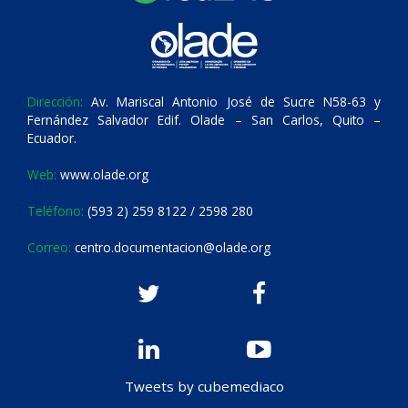
Dirección:
Av. Mariscal Antonio José de Sucre N58-63 y
Fernández Salvador Edif. Olade – San Carlos, Quito –
Ecuador.
Web:
www.olade.org
Teléfono:
(593 2) 259 8122 / 2598 280
Correo:
centro.documentacion@olade.org
Tweets by cubemediaco