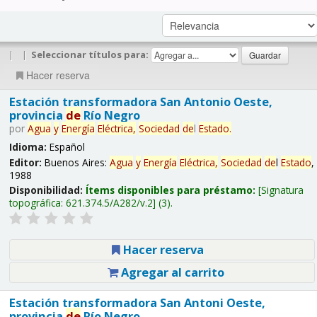
|
|
Seleccionar títulos para:
Hacer reserva
Estación transformadora San Antonio Oeste,
provincia
de
Río Negro
por
Agua
y
Energía
Eléctrica,
Sociedad
de
l
Estado
.
Idioma:
Español
Editor:
Buenos Aires:
Agua
y
Energía
Eléctrica,
Sociedad
de
l
Estado
,
1988
Disponibilidad:
Ítems disponibles para préstamo:
Signatura
topográfica:
621.374.5/A282/v.2
(3).
Hacer reserva
Agregar al carrito
Estación transformadora San Antoni Oeste,
provincia
de
Río Negro