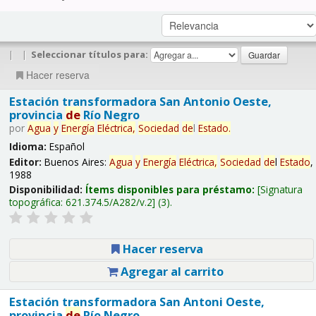
|
|
Seleccionar títulos para:
Hacer reserva
Estación transformadora San Antonio Oeste,
provincia
de
Río Negro
por
Agua
y
Energía
Eléctrica,
Sociedad
de
l
Estado
.
Idioma:
Español
Editor:
Buenos Aires:
Agua
y
Energía
Eléctrica,
Sociedad
de
l
Estado
,
1988
Disponibilidad:
Ítems disponibles para préstamo:
Signatura
topográfica:
621.374.5/A282/v.2
(3).
Hacer reserva
Agregar al carrito
Estación transformadora San Antoni Oeste,
provincia
de
Río Negro