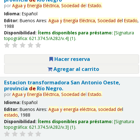
por
Agua
y
Energía
Eléctrica,
Sociedad
de
l
Estado
.
Idioma:
Español
Editor:
Buenos Aires:
Agua
y
Energía
Eléctrica,
Sociedad
de
l
Estado
,
1988
Disponibilidad:
Ítems disponibles para préstamo:
Signatura
topográfica:
621.374.5/A282/v.4
(1).
Hacer reserva
Agregar al carrito
Estacion transformadora San Antonio Oeste,
provincia
de
Río Negro.
por
Agua
y
Energía
Eléctrica,
Sociedad
de
l
Estado
.
Idioma:
Español
Editor:
Buenos Aires:
Agua
y
energía
eléctrica,
sociedad
de
l
estado
, 1988
Disponibilidad:
Ítems disponibles para préstamo:
Signatura
topográfica:
621.374.5/A282/v.3
(1).