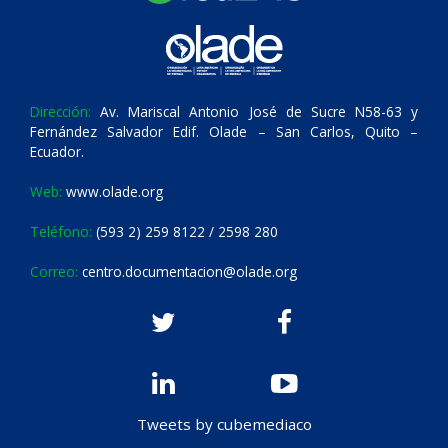
Dirección:
Av. Mariscal Antonio José de Sucre N58-63 y
Fernández Salvador Edif. Olade – San Carlos, Quito –
Ecuador.
Web:
www.olade.org
Teléfono:
(593 2) 259 8122 / 2598 280
Correo:
centro.documentacion@olade.org
Tweets by cubemediaco