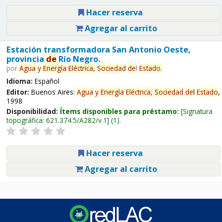
Hacer reserva
Agregar al carrito
Estación transformadora San Antonio Oeste,
provincia
de
Río Negro.
por
Agua
y
Energía
Eléctrica,
Sociedad
de
l
Estado
.
Idioma:
Español
Editor:
Buenos Aires:
Agua
y
Energía
Eléctrica,
Sociedad
de
l
Estado
,
1998
Disponibilidad:
Ítems disponibles para préstamo:
Signatura
topográfica:
621.374.5/A282/v.1
(1).
Hacer reserva
Agregar al carrito