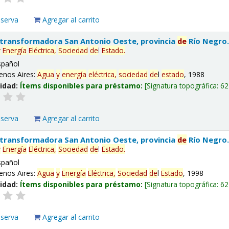
eserva
Agregar al carrito
 transformadora San Antonio Oeste, provincia
de
Río Negro
y
Energía
Eléctrica,
Sociedad
de
l
Estado
.
spañol
enos Aires:
Agua
y
energía
eléctrica,
sociedad
de
l
estado
, 1988
lidad:
Ítems disponibles para préstamo:
Signatura topográfica:
62
eserva
Agregar al carrito
 transformadora San Antonio Oeste, provincia
de
Río Negro
y
Energía
Eléctrica,
Sociedad
de
l
Estado
.
spañol
enos Aires:
Agua
y
Energía
Eléctrica,
Sociedad
de
l
Estado
, 1998
lidad:
Ítems disponibles para préstamo:
Signatura topográfica:
62
eserva
Agregar al carrito