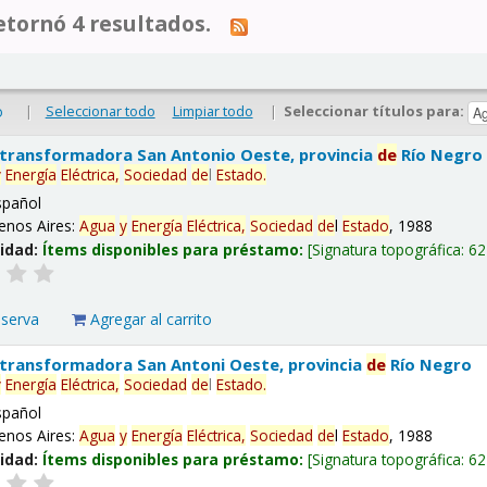
tornó 4 resultados.
|
Seleccionar todo
Limpiar todo
|
Seleccionar títulos para:
o
 transformadora San Antonio Oeste, provincia
de
Río Negro
y
Energía
Eléctrica,
Sociedad
de
l
Estado
.
spañol
enos Aires:
Agua
y
Energía
Eléctrica,
Sociedad
de
l
Estado
, 1988
lidad:
Ítems disponibles para préstamo:
Signatura topográfica:
62
eserva
Agregar al carrito
 transformadora San Antoni Oeste, provincia
de
Río Negro
y
Energía
Eléctrica,
Sociedad
de
l
Estado
.
spañol
enos Aires:
Agua
y
Energía
Eléctrica,
Sociedad
de
l
Estado
, 1988
lidad:
Ítems disponibles para préstamo:
Signatura topográfica:
62