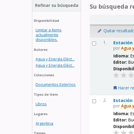
Refinar su búsqueda
Su búsqueda re
Disponibilidad
Limitar a ítems
Quitar resaltad
actualmente
disponibles.
1.
Estación
por
Agua
Autores
Idioma:
E
Agua y Energía Eléct...
Editor:
Bu
Agua y Energía Eléct...
Disponibi
Colecciones
Documentos Externos
Hacer r
Tipos de ítem
2.
Estación
Libros
por
Agua
Idioma:
E
Lugares
Editor:
Bu
Argentina
Disponibi
Temas