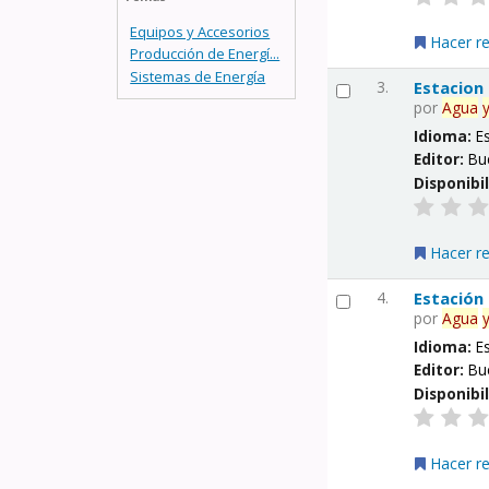
Equipos y Accesorios
Hacer r
Producción de Energí...
Sistemas de Energía
3.
Estacion
por
Agua
Idioma:
E
Editor:
Bu
Disponibi
Hacer r
4.
Estación
por
Agua
Idioma:
E
Editor:
Bu
Disponibi
Hacer r