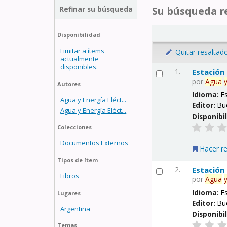
Refinar su búsqueda
Su búsqueda re
Disponibilidad
Limitar a ítems
Quitar resaltad
actualmente
disponibles.
1.
Estación
por
Agua
Autores
Idioma:
E
Agua y Energía Eléct...
Editor:
Bu
Agua y Energía Eléct...
Disponibi
Colecciones
Documentos Externos
Hacer r
Tipos de ítem
2.
Estación
Libros
por
Agua
Idioma:
E
Lugares
Editor:
Bu
Argentina
Disponibi
Temas