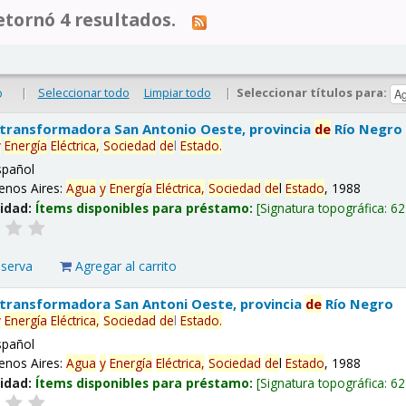
tornó 4 resultados.
|
Seleccionar todo
Limpiar todo
|
Seleccionar títulos para:
o
 transformadora San Antonio Oeste, provincia
de
Río Negro
y
Energía
Eléctrica,
Sociedad
de
l
Estado
.
spañol
enos Aires:
Agua
y
Energía
Eléctrica,
Sociedad
de
l
Estado
, 1988
lidad:
Ítems disponibles para préstamo:
Signatura topográfica:
62
eserva
Agregar al carrito
 transformadora San Antoni Oeste, provincia
de
Río Negro
y
Energía
Eléctrica,
Sociedad
de
l
Estado
.
spañol
enos Aires:
Agua
y
Energía
Eléctrica,
Sociedad
de
l
Estado
, 1988
lidad:
Ítems disponibles para préstamo:
Signatura topográfica:
62