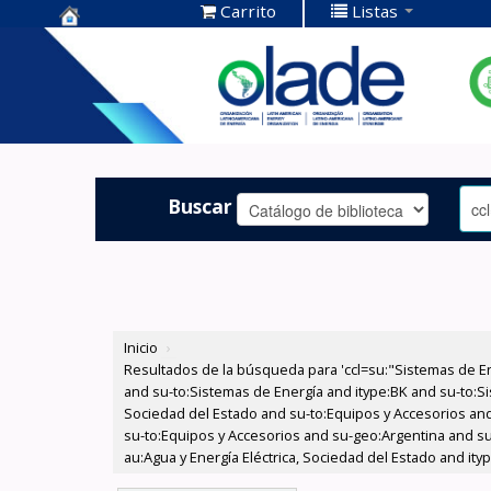
Carrito
Listas
Centro de
Documentación
OLADE -
Buscar
Inicio
›
Resultados de la búsqueda para 'ccl=su:"Sistemas de E
and su-to:Sistemas de Energía and itype:BK and su-to:Si
Sociedad del Estado and su-to:Equipos y Accesorios and
su-to:Equipos y Accesorios and su-geo:Argentina and su
au:Agua y Energía Eléctrica, Sociedad del Estado and ity