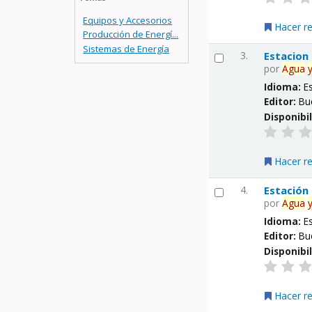
Equipos y Accesorios
Hacer r
Producción de Energí...
Sistemas de Energía
3.
Estacion
por
Agua
Idioma:
E
Editor:
Bu
Disponibi
Hacer r
4.
Estación
por
Agua
Idioma:
E
Editor:
Bu
Disponibi
Hacer r