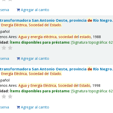
eserva
Agregar al carrito
 transformadora San Antonio Oeste, provincia
de
Río Negro
y
Energía
Eléctrica,
Sociedad
de
l
Estado
.
spañol
enos Aires:
Agua
y
energía
eléctrica,
sociedad
de
l
estado
, 1988
lidad:
Ítems disponibles para préstamo:
Signatura topográfica:
62
eserva
Agregar al carrito
 transformadora San Antonio Oeste, provincia
de
Río Negro
y
Energía
Eléctrica,
Sociedad
de
l
Estado
.
spañol
enos Aires:
Agua
y
Energía
Eléctrica,
Sociedad
de
l
Estado
, 1998
lidad:
Ítems disponibles para préstamo:
Signatura topográfica:
62
eserva
Agregar al carrito