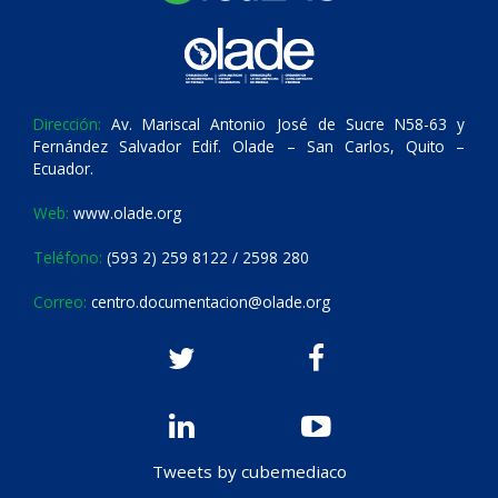
Dirección:
Av. Mariscal Antonio José de Sucre N58-63 y
Fernández Salvador Edif. Olade – San Carlos, Quito –
Ecuador.
Web:
www.olade.org
Teléfono:
(593 2) 259 8122 / 2598 280
Correo:
centro.documentacion@olade.org
Tweets by cubemediaco