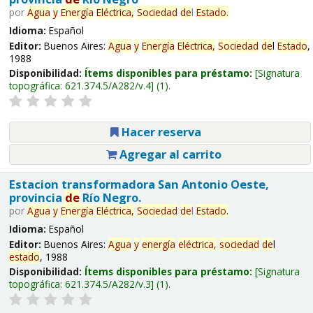
por
Agua
y
Energía
Eléctrica,
Sociedad
de
l
Estado
.
Idioma:
Español
Editor:
Buenos Aires:
Agua
y
Energía
Eléctrica,
Sociedad
de
l
Estado
,
1988
Disponibilidad:
Ítems disponibles para préstamo:
Signatura
topográfica:
621.374.5/A282/v.4
(1).
Hacer reserva
Agregar al carrito
Estacion transformadora San Antonio Oeste,
provincia
de
Río Negro.
por
Agua
y
Energía
Eléctrica,
Sociedad
de
l
Estado
.
Idioma:
Español
Editor:
Buenos Aires:
Agua
y
energía
eléctrica,
sociedad
de
l
estado
, 1988
Disponibilidad:
Ítems disponibles para préstamo:
Signatura
topográfica:
621.374.5/A282/v.3
(1).