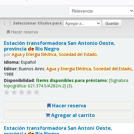
|
|
Seleccionar títulos para:
Hacer reserva
Estación transformadora San Antonio Oeste,
provincia
de
Río Negro
por
Agua
y
Energía
Eléctrica,
Sociedad
de
l
Estado
.
Idioma:
Español
Editor:
Buenos Aires:
Agua
y
Energía
Eléctrica,
Sociedad
de
l
Estado
,
1988
Disponibilidad:
Ítems disponibles para préstamo:
Signatura
topográfica:
621.374.5/A282/v.2
(3).
Hacer reserva
Agregar al carrito
Estación transformadora San Antoni Oeste,
provincia
de
Río Negro