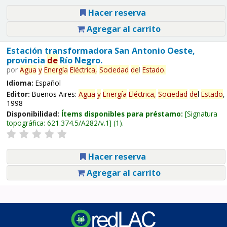
Hacer reserva
Agregar al carrito
Estación transformadora San Antonio Oeste,
provincia
de
Río Negro.
por
Agua
y
Energía
Eléctrica,
Sociedad
de
l
Estado
.
Idioma:
Español
Editor:
Buenos Aires:
Agua
y
Energía
Eléctrica,
Sociedad
de
l
Estado
,
1998
Disponibilidad:
Ítems disponibles para préstamo:
Signatura
topográfica:
621.374.5/A282/v.1
(1).
Hacer reserva
Agregar al carrito