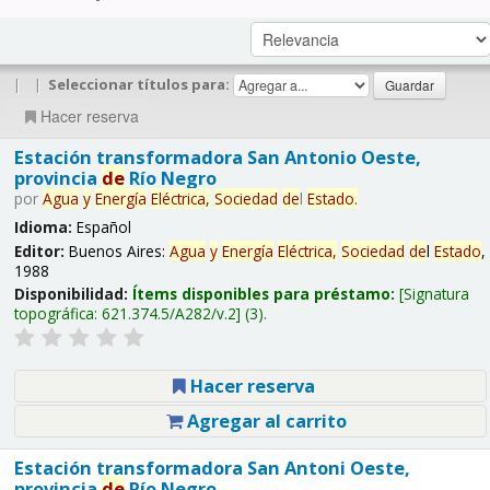
|
|
Seleccionar títulos para:
Hacer reserva
Estación transformadora San Antonio Oeste,
provincia
de
Río Negro
por
Agua
y
Energía
Eléctrica,
Sociedad
de
l
Estado
.
Idioma:
Español
Editor:
Buenos Aires:
Agua
y
Energía
Eléctrica,
Sociedad
de
l
Estado
,
1988
Disponibilidad:
Ítems disponibles para préstamo:
Signatura
topográfica:
621.374.5/A282/v.2
(3).
Hacer reserva
Agregar al carrito
Estación transformadora San Antoni Oeste,
provincia
de
Río Negro