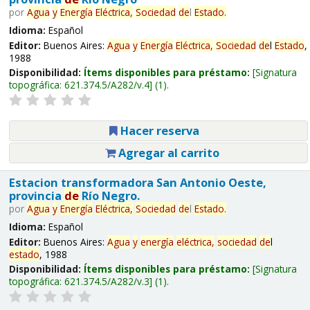
por
Agua
y
Energía
Eléctrica,
Sociedad
de
l
Estado
.
Idioma:
Español
Editor:
Buenos Aires:
Agua
y
Energía
Eléctrica,
Sociedad
de
l
Estado
,
1988
Disponibilidad:
Ítems disponibles para préstamo:
Signatura
topográfica:
621.374.5/A282/v.4
(1).
Hacer reserva
Agregar al carrito
Estacion transformadora San Antonio Oeste,
provincia
de
Río Negro.
por
Agua
y
Energía
Eléctrica,
Sociedad
de
l
Estado
.
Idioma:
Español
Editor:
Buenos Aires:
Agua
y
energía
eléctrica,
sociedad
de
l
estado
, 1988
Disponibilidad:
Ítems disponibles para préstamo:
Signatura
topográfica:
621.374.5/A282/v.3
(1).