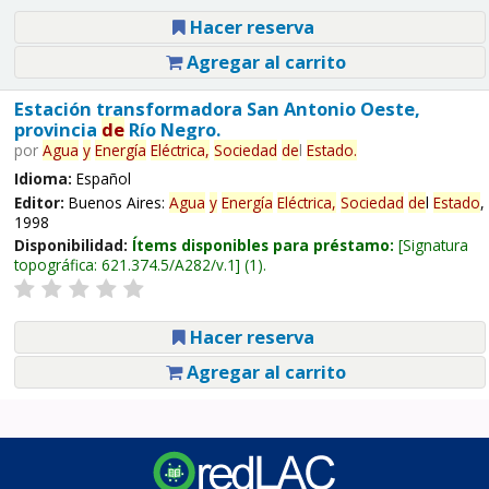
Hacer reserva
Agregar al carrito
Estación transformadora San Antonio Oeste,
provincia
de
Río Negro.
por
Agua
y
Energía
Eléctrica,
Sociedad
de
l
Estado
.
Idioma:
Español
Editor:
Buenos Aires:
Agua
y
Energía
Eléctrica,
Sociedad
de
l
Estado
,
1998
Disponibilidad:
Ítems disponibles para préstamo:
Signatura
topográfica:
621.374.5/A282/v.1
(1).
Hacer reserva
Agregar al carrito