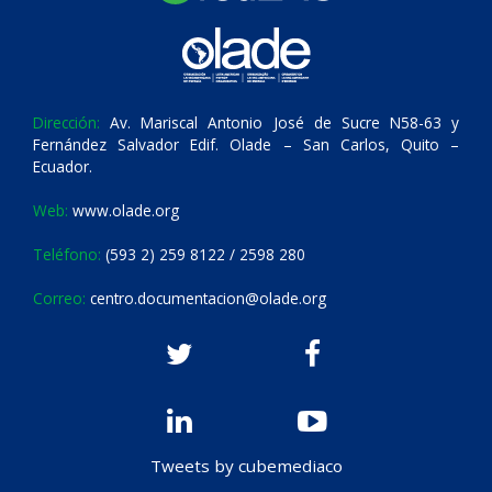
Dirección:
Av. Mariscal Antonio José de Sucre N58-63 y
Fernández Salvador Edif. Olade – San Carlos, Quito –
Ecuador.
Web:
www.olade.org
Teléfono:
(593 2) 259 8122 / 2598 280
Correo:
centro.documentacion@olade.org
Tweets by cubemediaco