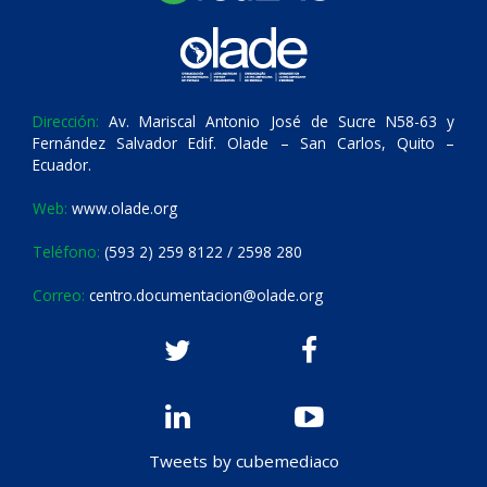
Dirección:
Av. Mariscal Antonio José de Sucre N58-63 y
Fernández Salvador Edif. Olade – San Carlos, Quito –
Ecuador.
Web:
www.olade.org
Teléfono:
(593 2) 259 8122 / 2598 280
Correo:
centro.documentacion@olade.org
Tweets by cubemediaco