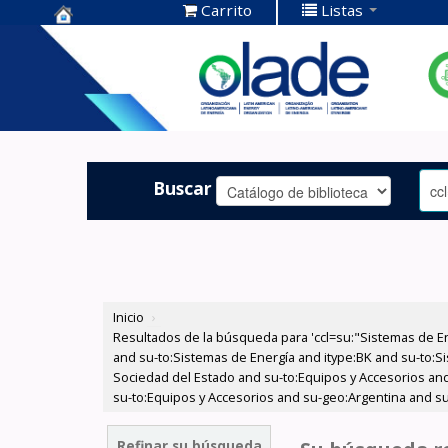
Carrito
Listas
Centro de
Documentación
OLADE -
Buscar
Inicio
›
Resultados de la búsqueda para 'ccl=su:"Sistemas de E
and su-to:Sistemas de Energía and itype:BK and su-to:Si
Sociedad del Estado and su-to:Equipos y Accesorios and
su-to:Equipos y Accesorios and su-geo:Argentina and su
Refinar su búsqueda