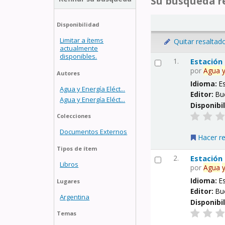
Su búsqueda re
Disponibilidad
Limitar a ítems
Quitar resaltad
actualmente
disponibles.
1.
Estación
por
Agua
Autores
Idioma:
E
Agua y Energía Eléct...
Editor:
Bu
Agua y Energía Eléct...
Disponibi
Colecciones
Documentos Externos
Hacer r
Tipos de ítem
2.
Estación
Libros
por
Agua
Idioma:
E
Lugares
Editor:
Bu
Argentina
Disponibi
Temas