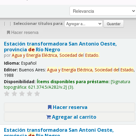
|
|
Seleccionar títulos para:
Hacer reserva
Estación transformadora San Antonio Oeste,
provincia
de
Río Negro
por
Agua
y
Energía
Eléctrica,
Sociedad
de
l
Estado
.
Idioma:
Español
Editor:
Buenos Aires:
Agua
y
Energía
Eléctrica,
Sociedad
de
l
Estado
,
1988
Disponibilidad:
Ítems disponibles para préstamo:
Signatura
topográfica:
621.374.5/A282/v.2
(3).
Hacer reserva
Agregar al carrito
Estación transformadora San Antoni Oeste,
provincia
de
Río Negro