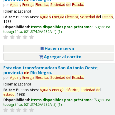
por
Agua
y
Energía
Eléctrica,
Sociedad
de
l
Estado
.
Idioma:
Español
Editor:
Buenos Aires:
Agua
y
Energía
Eléctrica,
Sociedad
de
l
Estado
,
1988
Disponibilidad:
Ítems disponibles para préstamo:
Signatura
topográfica:
621.374.5/A282/v.4
(1).
Hacer reserva
Agregar al carrito
Estacion transformadora San Antonio Oeste,
provincia
de
Río Negro.
por
Agua
y
Energía
Eléctrica,
Sociedad
de
l
Estado
.
Idioma:
Español
Editor:
Buenos Aires:
Agua
y
energía
eléctrica,
sociedad
de
l
estado
, 1988
Disponibilidad:
Ítems disponibles para préstamo:
Signatura
topográfica:
621.374.5/A282/v.3
(1).