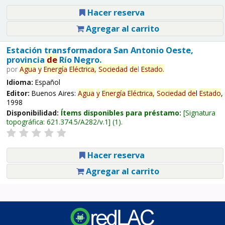
Hacer reserva
Agregar al carrito
Estación transformadora San Antonio Oeste,
provincia
de
Río Negro.
por
Agua
y
Energía
Eléctrica,
Sociedad
de
l
Estado
.
Idioma:
Español
Editor:
Buenos Aires:
Agua
y
Energía
Eléctrica,
Sociedad
de
l
Estado
,
1998
Disponibilidad:
Ítems disponibles para préstamo:
Signatura
topográfica:
621.374.5/A282/v.1
(1).
Hacer reserva
Agregar al carrito