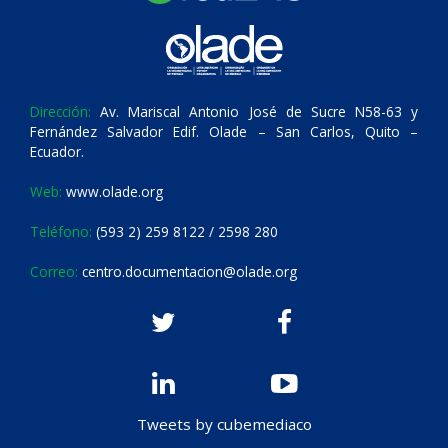
Dirección:
Av. Mariscal Antonio José de Sucre N58-63 y
Fernández Salvador Edif. Olade – San Carlos, Quito –
Ecuador.
Web:
www.olade.org
Teléfono:
(593 2) 259 8122 / 2598 280
Correo:
centro.documentacion@olade.org
Tweets by cubemediaco