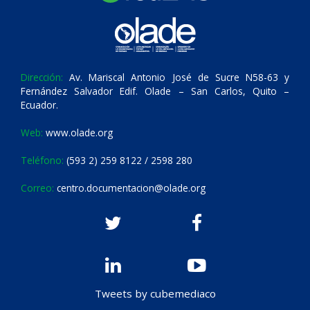
Dirección:
Av. Mariscal Antonio José de Sucre N58-63 y
Fernández Salvador Edif. Olade – San Carlos, Quito –
Ecuador.
Web:
www.olade.org
Teléfono:
(593 2) 259 8122 / 2598 280
Correo:
centro.documentacion@olade.org
Tweets by cubemediaco