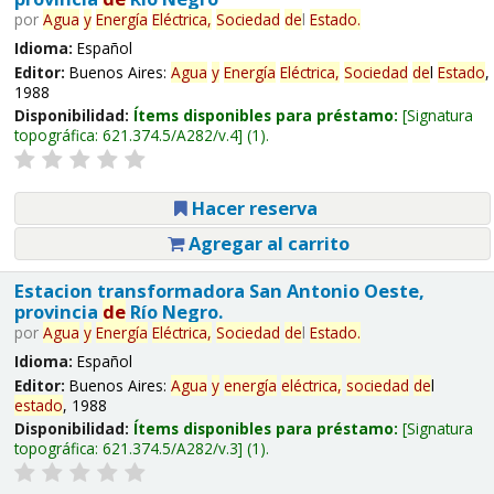
por
Agua
y
Energía
Eléctrica,
Sociedad
de
l
Estado
.
Idioma:
Español
Editor:
Buenos Aires:
Agua
y
Energía
Eléctrica,
Sociedad
de
l
Estado
,
1988
Disponibilidad:
Ítems disponibles para préstamo:
Signatura
topográfica:
621.374.5/A282/v.4
(1).
Hacer reserva
Agregar al carrito
Estacion transformadora San Antonio Oeste,
provincia
de
Río Negro.
por
Agua
y
Energía
Eléctrica,
Sociedad
de
l
Estado
.
Idioma:
Español
Editor:
Buenos Aires:
Agua
y
energía
eléctrica,
sociedad
de
l
estado
, 1988
Disponibilidad:
Ítems disponibles para préstamo:
Signatura
topográfica:
621.374.5/A282/v.3
(1).