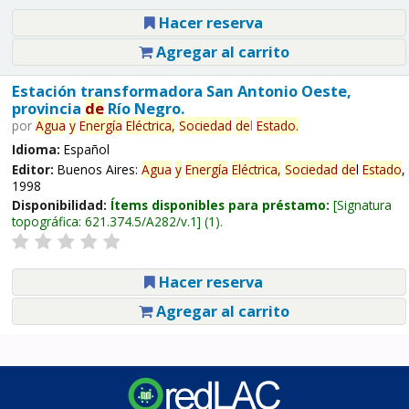
Hacer reserva
Agregar al carrito
Estación transformadora San Antonio Oeste,
provincia
de
Río Negro.
por
Agua
y
Energía
Eléctrica,
Sociedad
de
l
Estado
.
Idioma:
Español
Editor:
Buenos Aires:
Agua
y
Energía
Eléctrica,
Sociedad
de
l
Estado
,
1998
Disponibilidad:
Ítems disponibles para préstamo:
Signatura
topográfica:
621.374.5/A282/v.1
(1).
Hacer reserva
Agregar al carrito