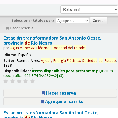
|
|
Seleccionar títulos para:
Hacer reserva
Estación transformadora San Antonio Oeste,
provincia
de
Río Negro
por
Agua
y
Energía
Eléctrica,
Sociedad
de
l
Estado
.
Idioma:
Español
Editor:
Buenos Aires:
Agua
y
Energía
Eléctrica,
Sociedad
de
l
Estado
,
1988
Disponibilidad:
Ítems disponibles para préstamo:
Signatura
topográfica:
621.374.5/A282/v.2
(3).
Hacer reserva
Agregar al carrito
Estación transformadora San Antoni Oeste,
provincia
de
Río Negro