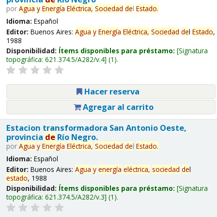
por
Agua
y
Energía
Eléctrica,
Sociedad
de
l
Estado
.
Idioma:
Español
Editor:
Buenos Aires:
Agua
y
Energía
Eléctrica,
Sociedad
de
l
Estado
,
1988
Disponibilidad:
Ítems disponibles para préstamo:
Signatura
topográfica:
621.374.5/A282/v.4
(1).
Hacer reserva
Agregar al carrito
Estacion transformadora San Antonio Oeste,
provincia
de
Río Negro.
por
Agua
y
Energía
Eléctrica,
Sociedad
de
l
Estado
.
Idioma:
Español
Editor:
Buenos Aires:
Agua
y
energía
eléctrica,
sociedad
de
l
estado
, 1988
Disponibilidad:
Ítems disponibles para préstamo:
Signatura
topográfica:
621.374.5/A282/v.3
(1).