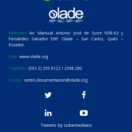
Dirección:
Av. Mariscal Antonio José de Sucre N58-63 y
Fernández Salvador Edif. Olade – San Carlos, Quito –
Ecuador.
Web:
www.olade.org
Teléfono:
(593 2) 259 8122 / 2598 280
Correo:
centro.documentacion@olade.org
Tweets by cubemediaco