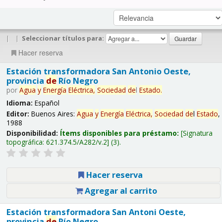
|
|
Seleccionar títulos para:
Hacer reserva
Estación transformadora San Antonio Oeste,
provincia
de
Río Negro
por
Agua
y
Energía
Eléctrica,
Sociedad
de
l
Estado
.
Idioma:
Español
Editor:
Buenos Aires:
Agua
y
Energía
Eléctrica,
Sociedad
de
l
Estado
,
1988
Disponibilidad:
Ítems disponibles para préstamo:
Signatura
topográfica:
621.374.5/A282/v.2
(3).
Hacer reserva
Agregar al carrito
Estación transformadora San Antoni Oeste,
provincia
de
Río Negro