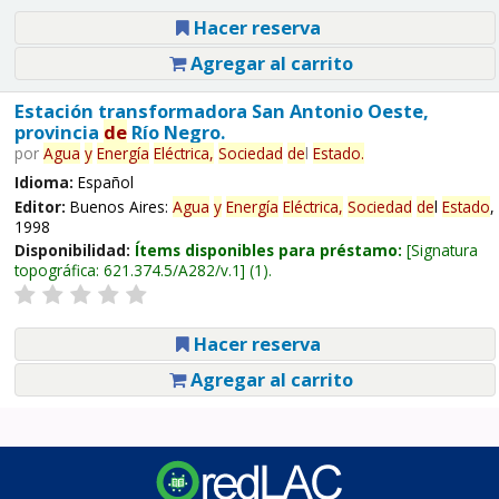
Hacer reserva
Agregar al carrito
Estación transformadora San Antonio Oeste,
provincia
de
Río Negro.
por
Agua
y
Energía
Eléctrica,
Sociedad
de
l
Estado
.
Idioma:
Español
Editor:
Buenos Aires:
Agua
y
Energía
Eléctrica,
Sociedad
de
l
Estado
,
1998
Disponibilidad:
Ítems disponibles para préstamo:
Signatura
topográfica:
621.374.5/A282/v.1
(1).
Hacer reserva
Agregar al carrito