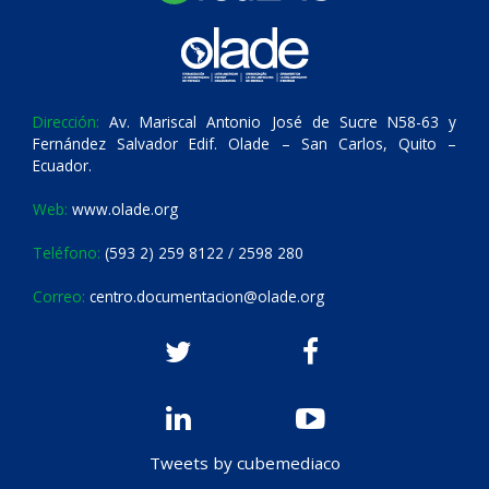
Dirección:
Av. Mariscal Antonio José de Sucre N58-63 y
Fernández Salvador Edif. Olade – San Carlos, Quito –
Ecuador.
Web:
www.olade.org
Teléfono:
(593 2) 259 8122 / 2598 280
Correo:
centro.documentacion@olade.org
Tweets by cubemediaco