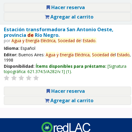
Hacer reserva
Agregar al carrito
Estación transformadora San Antonio Oeste,
provincia
de
Río Negro.
por
Agua
y
Energía
Eléctrica,
Sociedad
de
l
Estado
.
Idioma:
Español
Editor:
Buenos Aires:
Agua
y
Energía
Eléctrica,
Sociedad
de
l
Estado
,
1998
Disponibilidad:
Ítems disponibles para préstamo:
Signatura
topográfica:
621.374.5/A282/v.1
(1).
Hacer reserva
Agregar al carrito