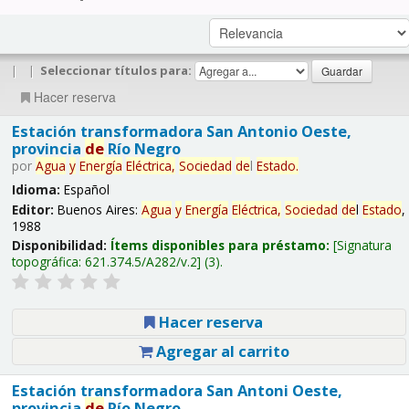
|
|
Seleccionar títulos para:
Hacer reserva
Estación transformadora San Antonio Oeste,
provincia
de
Río Negro
por
Agua
y
Energía
Eléctrica,
Sociedad
de
l
Estado
.
Idioma:
Español
Editor:
Buenos Aires:
Agua
y
Energía
Eléctrica,
Sociedad
de
l
Estado
,
1988
Disponibilidad:
Ítems disponibles para préstamo:
Signatura
topográfica:
621.374.5/A282/v.2
(3).
Hacer reserva
Agregar al carrito
Estación transformadora San Antoni Oeste,
provincia
de
Río Negro