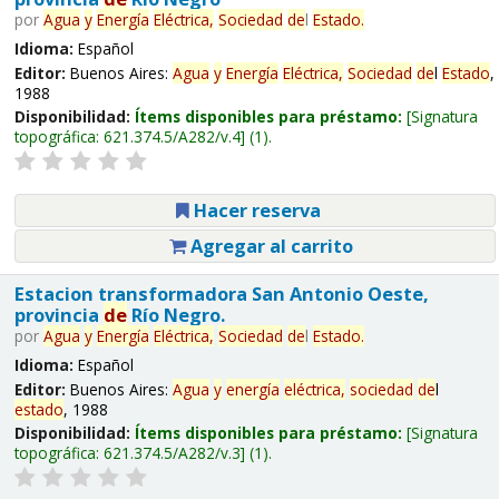
por
Agua
y
Energía
Eléctrica,
Sociedad
de
l
Estado
.
Idioma:
Español
Editor:
Buenos Aires:
Agua
y
Energía
Eléctrica,
Sociedad
de
l
Estado
,
1988
Disponibilidad:
Ítems disponibles para préstamo:
Signatura
topográfica:
621.374.5/A282/v.4
(1).
Hacer reserva
Agregar al carrito
Estacion transformadora San Antonio Oeste,
provincia
de
Río Negro.
por
Agua
y
Energía
Eléctrica,
Sociedad
de
l
Estado
.
Idioma:
Español
Editor:
Buenos Aires:
Agua
y
energía
eléctrica,
sociedad
de
l
estado
, 1988
Disponibilidad:
Ítems disponibles para préstamo:
Signatura
topográfica:
621.374.5/A282/v.3
(1).