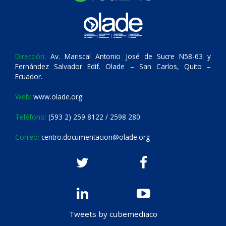
Dirección:
Av. Mariscal Antonio José de Sucre N58-63 y
Fernández Salvador Edif. Olade – San Carlos, Quito –
Ecuador.
Web:
www.olade.org
Teléfono:
(593 2) 259 8122 / 2598 280
Correo:
centro.documentacion@olade.org
Tweets by cubemediaco