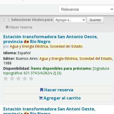
|
|
Seleccionar títulos para:
Hacer reserva
Estación transformadora San Antonio Oeste,
provincia
de
Río Negro
por
Agua
y
Energía
Eléctrica,
Sociedad
de
l
Estado
.
Idioma:
Español
Editor:
Buenos Aires:
Agua
y
Energía
Eléctrica,
Sociedad
de
l
Estado
,
1988
Disponibilidad:
Ítems disponibles para préstamo:
Signatura
topográfica:
621.374.5/A282/v.2
(3).
Hacer reserva
Agregar al carrito
Estación transformadora San Antoni Oeste,
provincia
de
Río Negro