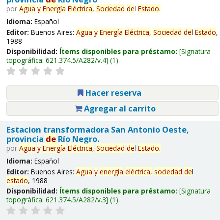
por
Agua
y
Energía
Eléctrica,
Sociedad
de
l
Estado
.
Idioma:
Español
Editor:
Buenos Aires:
Agua
y
Energía
Eléctrica,
Sociedad
de
l
Estado
,
1988
Disponibilidad:
Ítems disponibles para préstamo:
Signatura
topográfica:
621.374.5/A282/v.4
(1).
Hacer reserva
Agregar al carrito
Estacion transformadora San Antonio Oeste,
provincia
de
Río Negro.
por
Agua
y
Energía
Eléctrica,
Sociedad
de
l
Estado
.
Idioma:
Español
Editor:
Buenos Aires:
Agua
y
energía
eléctrica,
sociedad
de
l
estado
, 1988
Disponibilidad:
Ítems disponibles para préstamo:
Signatura
topográfica:
621.374.5/A282/v.3
(1).