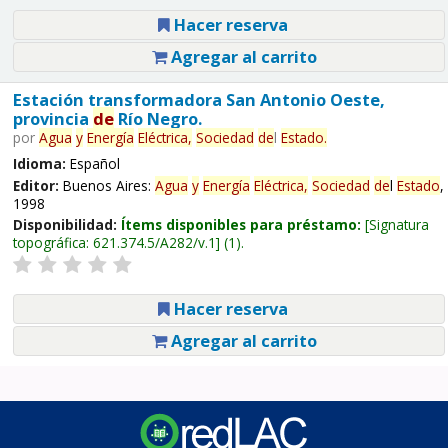
Hacer reserva
Agregar al carrito
Estación transformadora San Antonio Oeste,
provincia
de
Río Negro.
por
Agua
y
Energía
Eléctrica,
Sociedad
de
l
Estado
.
Idioma:
Español
Editor:
Buenos Aires:
Agua
y
Energía
Eléctrica,
Sociedad
de
l
Estado
,
1998
Disponibilidad:
Ítems disponibles para préstamo:
Signatura
topográfica:
621.374.5/A282/v.1
(1).
Hacer reserva
Agregar al carrito