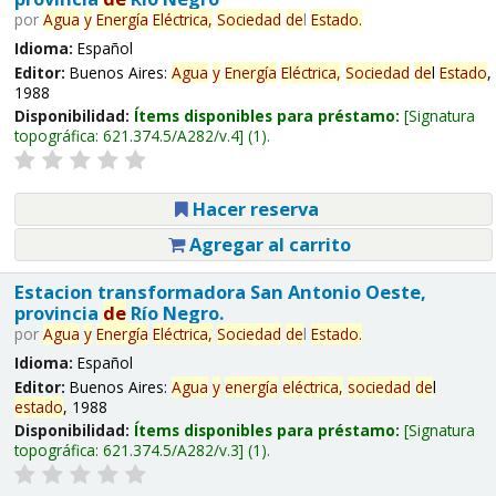
por
Agua
y
Energía
Eléctrica,
Sociedad
de
l
Estado
.
Idioma:
Español
Editor:
Buenos Aires:
Agua
y
Energía
Eléctrica,
Sociedad
de
l
Estado
,
1988
Disponibilidad:
Ítems disponibles para préstamo:
Signatura
topográfica:
621.374.5/A282/v.4
(1).
Hacer reserva
Agregar al carrito
Estacion transformadora San Antonio Oeste,
provincia
de
Río Negro.
por
Agua
y
Energía
Eléctrica,
Sociedad
de
l
Estado
.
Idioma:
Español
Editor:
Buenos Aires:
Agua
y
energía
eléctrica,
sociedad
de
l
estado
, 1988
Disponibilidad:
Ítems disponibles para préstamo:
Signatura
topográfica:
621.374.5/A282/v.3
(1).