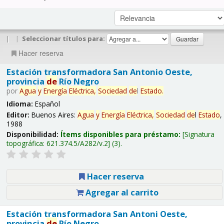
|
|
Seleccionar títulos para:
Hacer reserva
Estación transformadora San Antonio Oeste,
provincia
de
Río Negro
por
Agua
y
Energía
Eléctrica,
Sociedad
de
l
Estado
.
Idioma:
Español
Editor:
Buenos Aires:
Agua
y
Energía
Eléctrica,
Sociedad
de
l
Estado
,
1988
Disponibilidad:
Ítems disponibles para préstamo:
Signatura
topográfica:
621.374.5/A282/v.2
(3).
Hacer reserva
Agregar al carrito
Estación transformadora San Antoni Oeste,
provincia
de
Río Negro