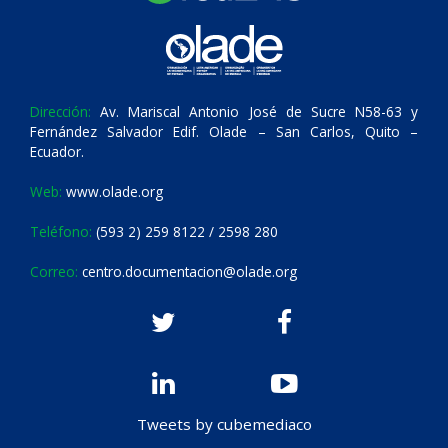
Dirección:
Av. Mariscal Antonio José de Sucre N58-63 y
Fernández Salvador Edif. Olade – San Carlos, Quito –
Ecuador.
Web:
www.olade.org
Teléfono:
(593 2) 259 8122 / 2598 280
Correo:
centro.documentacion@olade.org
Tweets by cubemediaco