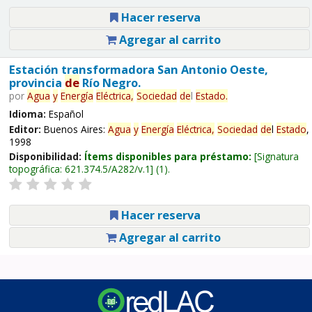
Hacer reserva
Agregar al carrito
Estación transformadora San Antonio Oeste,
provincia
de
Río Negro.
por
Agua
y
Energía
Eléctrica,
Sociedad
de
l
Estado
.
Idioma:
Español
Editor:
Buenos Aires:
Agua
y
Energía
Eléctrica,
Sociedad
de
l
Estado
,
1998
Disponibilidad:
Ítems disponibles para préstamo:
Signatura
topográfica:
621.374.5/A282/v.1
(1).
Hacer reserva
Agregar al carrito