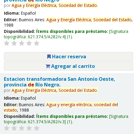
por
Agua
y
Energía
Eléctrica,
Sociedad
de
l
Estado
.
Idioma:
Español
Editor:
Buenos Aires:
Agua
y
Energía
Eléctrica,
Sociedad
de
l
Estado
,
1988
Disponibilidad:
Ítems disponibles para préstamo:
Signatura
topográfica:
621.374.5/A282/v.4
(1).
Hacer reserva
Agregar al carrito
Estacion transformadora San Antonio Oeste,
provincia
de
Río Negro.
por
Agua
y
Energía
Eléctrica,
Sociedad
de
l
Estado
.
Idioma:
Español
Editor:
Buenos Aires:
Agua
y
energía
eléctrica,
sociedad
de
l
estado
, 1988
Disponibilidad:
Ítems disponibles para préstamo:
Signatura
topográfica:
621.374.5/A282/v.3
(1).