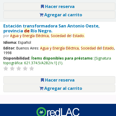
Hacer reserva
Agregar al carrito
Estación transformadora San Antonio Oeste,
provincia
de
Río Negro.
por
Agua
y
Energía
Eléctrica,
Sociedad
de
l
Estado
.
Idioma:
Español
Editor:
Buenos Aires:
Agua
y
Energía
Eléctrica,
Sociedad
de
l
Estado
,
1998
Disponibilidad:
Ítems disponibles para préstamo:
Signatura
topográfica:
621.374.5/A282/v.1
(1).
Hacer reserva
Agregar al carrito