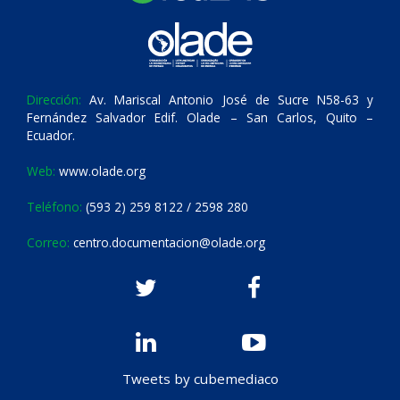
Dirección:
Av. Mariscal Antonio José de Sucre N58-63 y
Fernández Salvador Edif. Olade – San Carlos, Quito –
Ecuador.
Web:
www.olade.org
Teléfono:
(593 2) 259 8122 / 2598 280
Correo:
centro.documentacion@olade.org
Tweets by cubemediaco