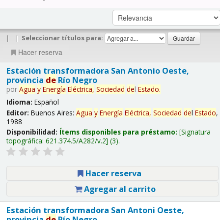
|
|
Seleccionar títulos para:
Hacer reserva
Estación transformadora San Antonio Oeste,
provincia
de
Río Negro
por
Agua
y
Energía
Eléctrica,
Sociedad
de
l
Estado
.
Idioma:
Español
Editor:
Buenos Aires:
Agua
y
Energía
Eléctrica,
Sociedad
de
l
Estado
,
1988
Disponibilidad:
Ítems disponibles para préstamo:
Signatura
topográfica:
621.374.5/A282/v.2
(3).
Hacer reserva
Agregar al carrito
Estación transformadora San Antoni Oeste,
provincia
de
Río Negro