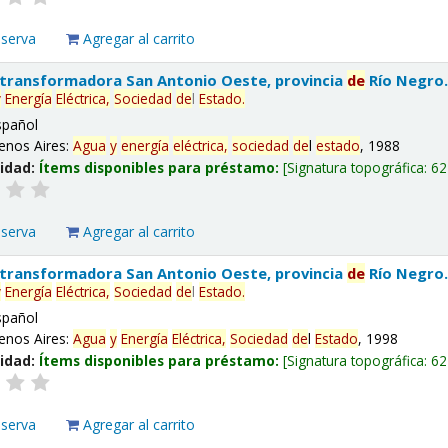
eserva
Agregar al carrito
 transformadora San Antonio Oeste, provincia
de
Río Negro
y
Energía
Eléctrica,
Sociedad
de
l
Estado
.
spañol
enos Aires:
Agua
y
energía
eléctrica,
sociedad
de
l
estado
, 1988
lidad:
Ítems disponibles para préstamo:
Signatura topográfica:
62
eserva
Agregar al carrito
 transformadora San Antonio Oeste, provincia
de
Río Negro
y
Energía
Eléctrica,
Sociedad
de
l
Estado
.
spañol
enos Aires:
Agua
y
Energía
Eléctrica,
Sociedad
de
l
Estado
, 1998
lidad:
Ítems disponibles para préstamo:
Signatura topográfica:
62
eserva
Agregar al carrito