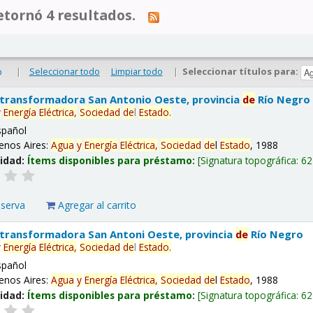
tornó 4 resultados.
|
Seleccionar todo
Limpiar todo
|
Seleccionar títulos para:
o
 transformadora San Antonio Oeste, provincia
de
Río Negro
y
Energía
Eléctrica,
Sociedad
de
l
Estado
.
spañol
enos Aires:
Agua
y
Energía
Eléctrica,
Sociedad
de
l
Estado
, 1988
lidad:
Ítems disponibles para préstamo:
Signatura topográfica:
62
eserva
Agregar al carrito
 transformadora San Antoni Oeste, provincia
de
Río Negro
y
Energía
Eléctrica,
Sociedad
de
l
Estado
.
spañol
enos Aires:
Agua
y
Energía
Eléctrica,
Sociedad
de
l
Estado
, 1988
lidad:
Ítems disponibles para préstamo:
Signatura topográfica:
62