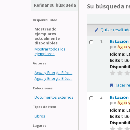
Refinar su búsqueda
Su búsqueda re
Disponibilidad
Mostrando
Quitar resaltad
ejemplares
actualmente
1.
Estación
disponibles
por
Agua
Mostrar todos los
ejemplares
Idioma:
E
Editor:
Bu
Autores
Disponibi
Agua y Energía Eléct...
Agua y Energía Eléct...
Hacer r
Colecciones
2.
Estación
Documentos Externos
por
Agua
Tipos de ítem
Idioma:
E
Libros
Editor:
Bu
Disponibi
Lugares