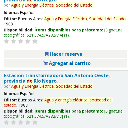
por
Agua
y
Energía
Eléctrica,
Sociedad
de
l
Estado
.
Idioma:
Español
Editor:
Buenos Aires:
Agua
y
Energía
Eléctrica,
Sociedad
de
l
Estado
,
1988
Disponibilidad:
Ítems disponibles para préstamo:
Signatura
topográfica:
621.374.5/A282/v.4
(1).
Hacer reserva
Agregar al carrito
Estacion transformadora San Antonio Oeste,
provincia
de
Río Negro.
por
Agua
y
Energía
Eléctrica,
Sociedad
de
l
Estado
.
Idioma:
Español
Editor:
Buenos Aires:
Agua
y
energía
eléctrica,
sociedad
de
l
estado
, 1988
Disponibilidad:
Ítems disponibles para préstamo:
Signatura
topográfica:
621.374.5/A282/v.3
(1).