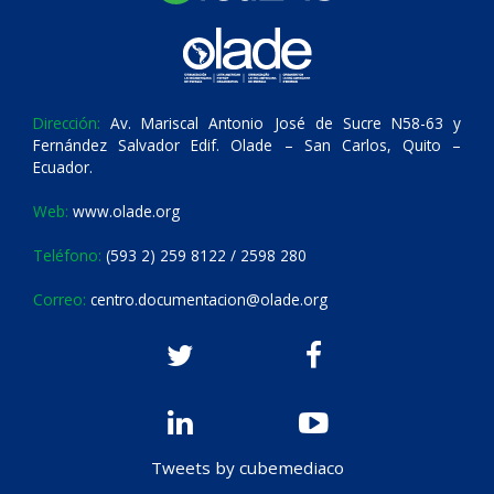
Dirección:
Av. Mariscal Antonio José de Sucre N58-63 y
Fernández Salvador Edif. Olade – San Carlos, Quito –
Ecuador.
Web:
www.olade.org
Teléfono:
(593 2) 259 8122 / 2598 280
Correo:
centro.documentacion@olade.org
Tweets by cubemediaco