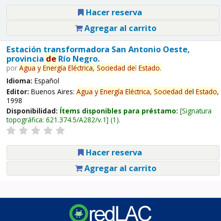
Hacer reserva
Agregar al carrito
Estación transformadora San Antonio Oeste,
provincia
de
Río Negro.
por
Agua
y
Energía
Eléctrica,
Sociedad
de
l
Estado
.
Idioma:
Español
Editor:
Buenos Aires:
Agua
y
Energía
Eléctrica,
Sociedad
de
l
Estado
,
1998
Disponibilidad:
Ítems disponibles para préstamo:
Signatura
topográfica:
621.374.5/A282/v.1
(1).
Hacer reserva
Agregar al carrito