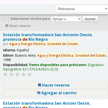
|
|
Seleccionar títulos para:
Hacer reserva
Estación transformadora San Antonio Oeste,
provincia
de
Río Negro
por
Agua
y
Energía
Eléctrica,
Sociedad
de
l
Estado
.
Idioma:
Español
Editor:
Buenos Aires:
Agua
y
Energía
Eléctrica,
Sociedad
de
l
Estado
,
1988
Disponibilidad:
Ítems disponibles para préstamo:
Signatura
topográfica:
621.374.5/A282/v.2
(3).
Hacer reserva
Agregar al carrito
Estación transformadora San Antoni Oeste,
provincia
de
Río Negro