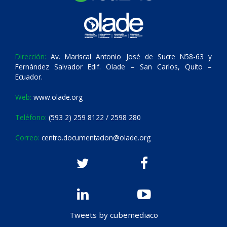
Dirección:
Av. Mariscal Antonio José de Sucre N58-63 y
Fernández Salvador Edif. Olade – San Carlos, Quito –
Ecuador.
Web:
www.olade.org
Teléfono:
(593 2) 259 8122 / 2598 280
Correo:
centro.documentacion@olade.org
Tweets by cubemediaco