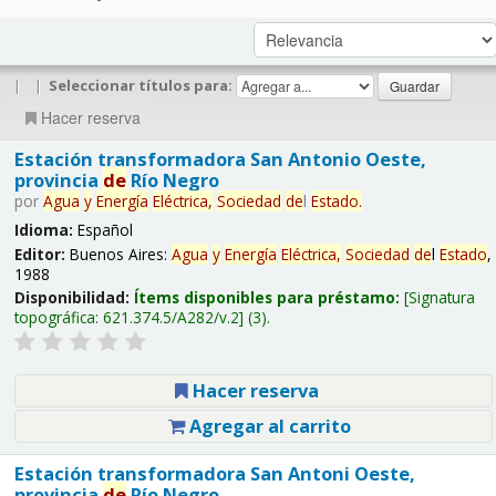
|
|
Seleccionar títulos para:
Hacer reserva
Estación transformadora San Antonio Oeste,
provincia
de
Río Negro
por
Agua
y
Energía
Eléctrica,
Sociedad
de
l
Estado
.
Idioma:
Español
Editor:
Buenos Aires:
Agua
y
Energía
Eléctrica,
Sociedad
de
l
Estado
,
1988
Disponibilidad:
Ítems disponibles para préstamo:
Signatura
topográfica:
621.374.5/A282/v.2
(3).
Hacer reserva
Agregar al carrito
Estación transformadora San Antoni Oeste,
provincia
de
Río Negro