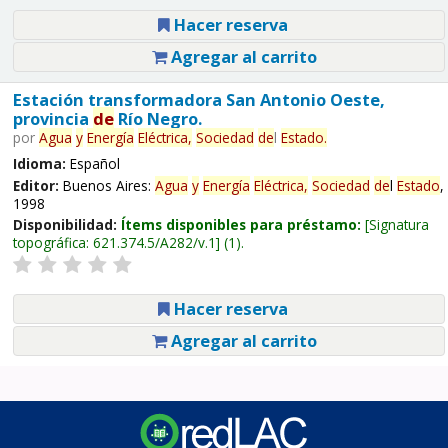
Hacer reserva
Agregar al carrito
Estación transformadora San Antonio Oeste,
provincia
de
Río Negro.
por
Agua
y
Energía
Eléctrica,
Sociedad
de
l
Estado
.
Idioma:
Español
Editor:
Buenos Aires:
Agua
y
Energía
Eléctrica,
Sociedad
de
l
Estado
,
1998
Disponibilidad:
Ítems disponibles para préstamo:
Signatura
topográfica:
621.374.5/A282/v.1
(1).
Hacer reserva
Agregar al carrito