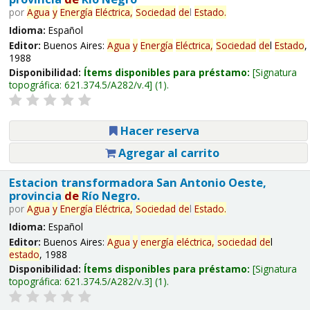
por
Agua
y
Energía
Eléctrica,
Sociedad
de
l
Estado
.
Idioma:
Español
Editor:
Buenos Aires:
Agua
y
Energía
Eléctrica,
Sociedad
de
l
Estado
,
1988
Disponibilidad:
Ítems disponibles para préstamo:
Signatura
topográfica:
621.374.5/A282/v.4
(1).
Hacer reserva
Agregar al carrito
Estacion transformadora San Antonio Oeste,
provincia
de
Río Negro.
por
Agua
y
Energía
Eléctrica,
Sociedad
de
l
Estado
.
Idioma:
Español
Editor:
Buenos Aires:
Agua
y
energía
eléctrica,
sociedad
de
l
estado
, 1988
Disponibilidad:
Ítems disponibles para préstamo:
Signatura
topográfica:
621.374.5/A282/v.3
(1).