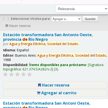
|
|
Seleccionar títulos para:
Hacer reserva
Estación transformadora San Antonio Oeste,
provincia
de
Río Negro
por
Agua
y
Energía
Eléctrica,
Sociedad
de
l
Estado
.
Idioma:
Español
Editor:
Buenos Aires:
Agua
y
Energía
Eléctrica,
Sociedad
de
l
Estado
,
1988
Disponibilidad:
Ítems disponibles para préstamo:
Signatura
topográfica:
621.374.5/A282/v.2
(3).
Hacer reserva
Agregar al carrito
Estación transformadora San Antoni Oeste,
provincia
de
Río Negro