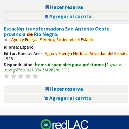
Hacer reserva
Agregar al carrito
Estación transformadora San Antonio Oeste,
provincia
de
Río Negro.
por
Agua
y
Energía
Eléctrica,
Sociedad
de
l
Estado
.
Idioma:
Español
Editor:
Buenos Aires:
Agua
y
Energía
Eléctrica,
Sociedad
de
l
Estado
,
1998
Disponibilidad:
Ítems disponibles para préstamo:
Signatura
topográfica:
621.374.5/A282/v.1
(1).
Hacer reserva
Agregar al carrito