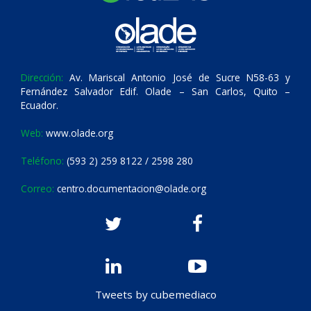
Dirección:
Av. Mariscal Antonio José de Sucre N58-63 y
Fernández Salvador Edif. Olade – San Carlos, Quito –
Ecuador.
Web:
www.olade.org
Teléfono:
(593 2) 259 8122 / 2598 280
Correo:
centro.documentacion@olade.org
Tweets by cubemediaco