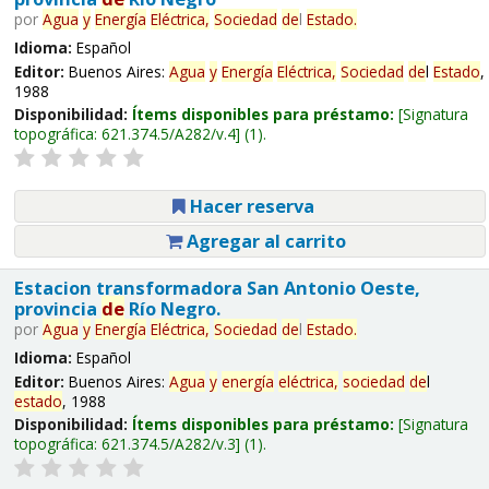
por
Agua
y
Energía
Eléctrica,
Sociedad
de
l
Estado
.
Idioma:
Español
Editor:
Buenos Aires:
Agua
y
Energía
Eléctrica,
Sociedad
de
l
Estado
,
1988
Disponibilidad:
Ítems disponibles para préstamo:
Signatura
topográfica:
621.374.5/A282/v.4
(1).
Hacer reserva
Agregar al carrito
Estacion transformadora San Antonio Oeste,
provincia
de
Río Negro.
por
Agua
y
Energía
Eléctrica,
Sociedad
de
l
Estado
.
Idioma:
Español
Editor:
Buenos Aires:
Agua
y
energía
eléctrica,
sociedad
de
l
estado
, 1988
Disponibilidad:
Ítems disponibles para préstamo:
Signatura
topográfica:
621.374.5/A282/v.3
(1).