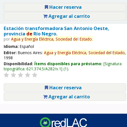
Hacer reserva
Agregar al carrito
Estación transformadora San Antonio Oeste,
provincia
de
Río Negro.
por
Agua
y
Energía
Eléctrica,
Sociedad
de
l
Estado
.
Idioma:
Español
Editor:
Buenos Aires:
Agua
y
Energía
Eléctrica,
Sociedad
de
l
Estado
,
1998
Disponibilidad:
Ítems disponibles para préstamo:
Signatura
topográfica:
621.374.5/A282/v.1
(1).
Hacer reserva
Agregar al carrito