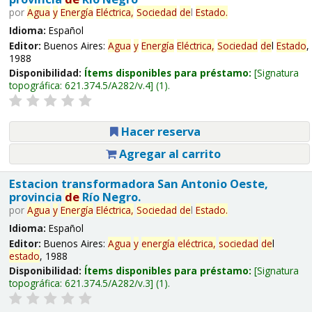
por
Agua
y
Energía
Eléctrica,
Sociedad
de
l
Estado
.
Idioma:
Español
Editor:
Buenos Aires:
Agua
y
Energía
Eléctrica,
Sociedad
de
l
Estado
,
1988
Disponibilidad:
Ítems disponibles para préstamo:
Signatura
topográfica:
621.374.5/A282/v.4
(1).
Hacer reserva
Agregar al carrito
Estacion transformadora San Antonio Oeste,
provincia
de
Río Negro.
por
Agua
y
Energía
Eléctrica,
Sociedad
de
l
Estado
.
Idioma:
Español
Editor:
Buenos Aires:
Agua
y
energía
eléctrica,
sociedad
de
l
estado
, 1988
Disponibilidad:
Ítems disponibles para préstamo:
Signatura
topográfica:
621.374.5/A282/v.3
(1).