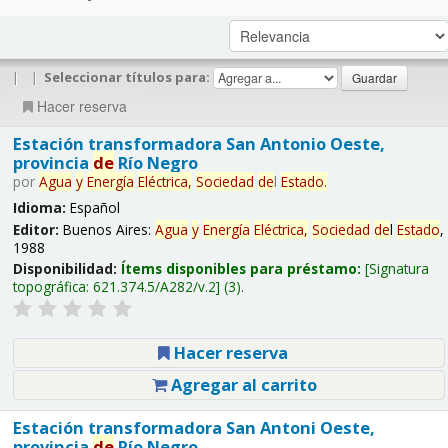
|
|
Seleccionar títulos para:
Hacer reserva
Estación transformadora San Antonio Oeste,
provincia
de
Río Negro
por
Agua
y
Energía
Eléctrica,
Sociedad
de
l
Estado
.
Idioma:
Español
Editor:
Buenos Aires:
Agua
y
Energía
Eléctrica,
Sociedad
de
l
Estado
,
1988
Disponibilidad:
Ítems disponibles para préstamo:
Signatura
topográfica:
621.374.5/A282/v.2
(3).
Hacer reserva
Agregar al carrito
Estación transformadora San Antoni Oeste,
provincia
de
Río Negro