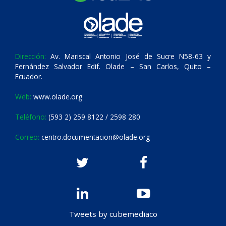
Dirección:
Av. Mariscal Antonio José de Sucre N58-63 y
Fernández Salvador Edif. Olade – San Carlos, Quito –
Ecuador.
Web:
www.olade.org
Teléfono:
(593 2) 259 8122 / 2598 280
Correo:
centro.documentacion@olade.org
Tweets by cubemediaco