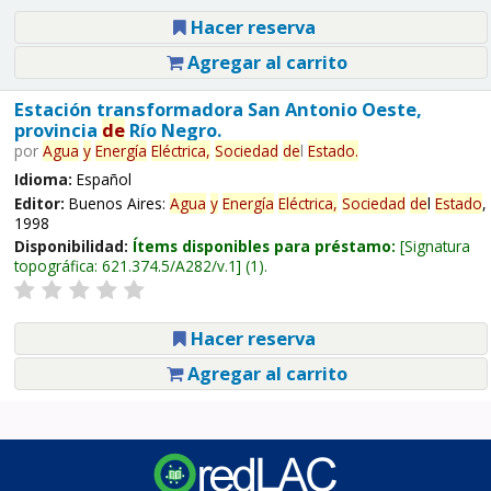
Hacer reserva
Agregar al carrito
Estación transformadora San Antonio Oeste,
provincia
de
Río Negro.
por
Agua
y
Energía
Eléctrica,
Sociedad
de
l
Estado
.
Idioma:
Español
Editor:
Buenos Aires:
Agua
y
Energía
Eléctrica,
Sociedad
de
l
Estado
,
1998
Disponibilidad:
Ítems disponibles para préstamo:
Signatura
topográfica:
621.374.5/A282/v.1
(1).
Hacer reserva
Agregar al carrito