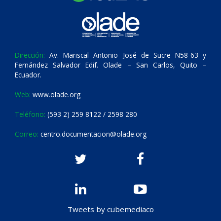
Dirección:
Av. Mariscal Antonio José de Sucre N58-63 y
Fernández Salvador Edif. Olade – San Carlos, Quito –
Ecuador.
Web:
www.olade.org
Teléfono:
(593 2) 259 8122 / 2598 280
Correo:
centro.documentacion@olade.org
Tweets by cubemediaco