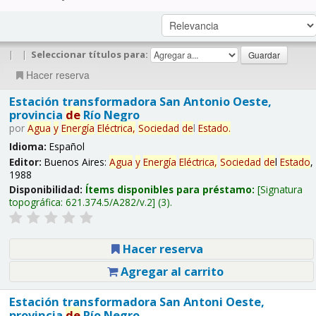
|
|
Seleccionar títulos para:
Hacer reserva
Estación transformadora San Antonio Oeste,
provincia
de
Río Negro
por
Agua
y
Energía
Eléctrica,
Sociedad
de
l
Estado
.
Idioma:
Español
Editor:
Buenos Aires:
Agua
y
Energía
Eléctrica,
Sociedad
de
l
Estado
,
1988
Disponibilidad:
Ítems disponibles para préstamo:
Signatura
topográfica:
621.374.5/A282/v.2
(3).
Hacer reserva
Agregar al carrito
Estación transformadora San Antoni Oeste,
provincia
de
Río Negro