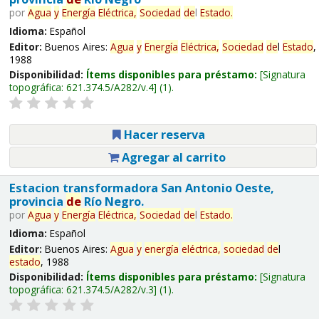
por
Agua
y
Energía
Eléctrica,
Sociedad
de
l
Estado
.
Idioma:
Español
Editor:
Buenos Aires:
Agua
y
Energía
Eléctrica,
Sociedad
de
l
Estado
,
1988
Disponibilidad:
Ítems disponibles para préstamo:
Signatura
topográfica:
621.374.5/A282/v.4
(1).
Hacer reserva
Agregar al carrito
Estacion transformadora San Antonio Oeste,
provincia
de
Río Negro.
por
Agua
y
Energía
Eléctrica,
Sociedad
de
l
Estado
.
Idioma:
Español
Editor:
Buenos Aires:
Agua
y
energía
eléctrica,
sociedad
de
l
estado
, 1988
Disponibilidad:
Ítems disponibles para préstamo:
Signatura
topográfica:
621.374.5/A282/v.3
(1).