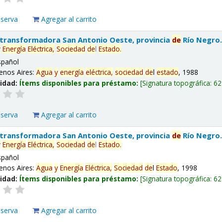
eserva
Agregar al carrito
 transformadora San Antonio Oeste, provincia
de
Río Negro
y
Energía
Eléctrica,
Sociedad
de
l
Estado
.
spañol
enos Aires:
Agua
y
energía
eléctrica,
sociedad
de
l
estado
, 1988
lidad:
Ítems disponibles para préstamo:
Signatura topográfica:
62
eserva
Agregar al carrito
 transformadora San Antonio Oeste, provincia
de
Río Negro
y
Energía
Eléctrica,
Sociedad
de
l
Estado
.
spañol
enos Aires:
Agua
y
Energía
Eléctrica,
Sociedad
de
l
Estado
, 1998
lidad:
Ítems disponibles para préstamo:
Signatura topográfica:
62
eserva
Agregar al carrito