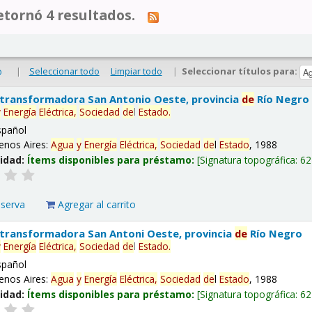
tornó 4 resultados.
|
Seleccionar todo
Limpiar todo
|
Seleccionar títulos para:
o
 transformadora San Antonio Oeste, provincia
de
Río Negro
y
Energía
Eléctrica,
Sociedad
de
l
Estado
.
spañol
enos Aires:
Agua
y
Energía
Eléctrica,
Sociedad
de
l
Estado
, 1988
lidad:
Ítems disponibles para préstamo:
Signatura topográfica:
62
eserva
Agregar al carrito
 transformadora San Antoni Oeste, provincia
de
Río Negro
y
Energía
Eléctrica,
Sociedad
de
l
Estado
.
spañol
enos Aires:
Agua
y
Energía
Eléctrica,
Sociedad
de
l
Estado
, 1988
lidad:
Ítems disponibles para préstamo:
Signatura topográfica:
62