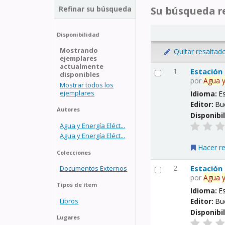
Refinar su búsqueda
Su búsqueda re
Disponibilidad
Mostrando
Quitar resaltad
ejemplares
actualmente
1.
Estación
disponibles
por
Agua
Mostrar todos los
ejemplares
Idioma:
E
Editor:
Bu
Autores
Disponibi
Agua y Energía Eléct...
Agua y Energía Eléct...
Hacer r
Colecciones
2.
Estación
Documentos Externos
por
Agua
Tipos de ítem
Idioma:
E
Libros
Editor:
Bu
Disponibi
Lugares