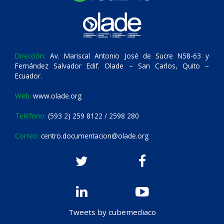
Dirección:
Av. Mariscal Antonio José de Sucre N58-63 y
Fernández Salvador Edif. Olade – San Carlos, Quito –
Ecuador.
Web:
www.olade.org
Teléfono:
(593 2) 259 8122 / 2598 280
Correo:
centro.documentacion@olade.org
Tweets by cubemediaco