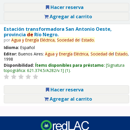
Hacer reserva
Agregar al carrito
Estación transformadora San Antonio Oeste,
provincia
de
Río Negro.
por
Agua
y
Energía
Eléctrica,
Sociedad
de
l
Estado
.
Idioma:
Español
Editor:
Buenos Aires:
Agua
y
Energía
Eléctrica,
Sociedad
de
l
Estado
,
1998
Disponibilidad:
Ítems disponibles para préstamo:
Signatura
topográfica:
621.374.5/A282/v.1
(1).
Hacer reserva
Agregar al carrito