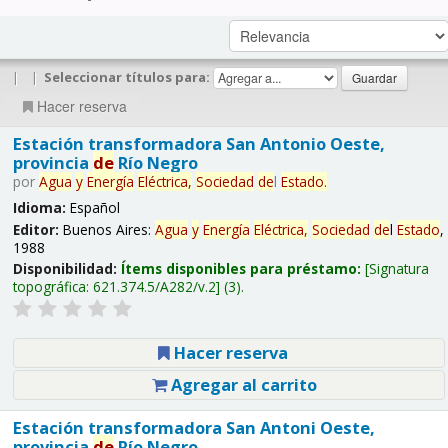
|
|
Seleccionar títulos para:
Hacer reserva
Estación transformadora San Antonio Oeste,
provincia
de
Río Negro
por
Agua
y
Energía
Eléctrica,
Sociedad
de
l
Estado
.
Idioma:
Español
Editor:
Buenos Aires:
Agua
y
Energía
Eléctrica,
Sociedad
de
l
Estado
,
1988
Disponibilidad:
Ítems disponibles para préstamo:
Signatura
topográfica:
621.374.5/A282/v.2
(3).
Hacer reserva
Agregar al carrito
Estación transformadora San Antoni Oeste,
provincia
de
Río Negro