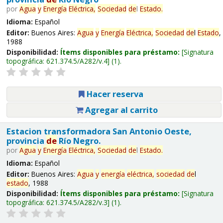
por
Agua
y
Energía
Eléctrica,
Sociedad
de
l
Estado
.
Idioma:
Español
Editor:
Buenos Aires:
Agua
y
Energía
Eléctrica,
Sociedad
de
l
Estado
,
1988
Disponibilidad:
Ítems disponibles para préstamo:
Signatura
topográfica:
621.374.5/A282/v.4
(1).
Hacer reserva
Agregar al carrito
Estacion transformadora San Antonio Oeste,
provincia
de
Río Negro.
por
Agua
y
Energía
Eléctrica,
Sociedad
de
l
Estado
.
Idioma:
Español
Editor:
Buenos Aires:
Agua
y
energía
eléctrica,
sociedad
de
l
estado
, 1988
Disponibilidad:
Ítems disponibles para préstamo:
Signatura
topográfica:
621.374.5/A282/v.3
(1).