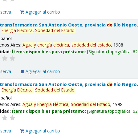
eserva
Agregar al carrito
 transformadora San Antonio Oeste, provincia
de
Río Negro
y
Energía
Eléctrica,
Sociedad
de
l
Estado
.
spañol
enos Aires:
Agua
y
energía
eléctrica,
sociedad
de
l
estado
, 1988
lidad:
Ítems disponibles para préstamo:
Signatura topográfica:
62
eserva
Agregar al carrito
 transformadora San Antonio Oeste, provincia
de
Río Negro
y
Energía
Eléctrica,
Sociedad
de
l
Estado
.
spañol
enos Aires:
Agua
y
Energía
Eléctrica,
Sociedad
de
l
Estado
, 1998
lidad:
Ítems disponibles para préstamo:
Signatura topográfica:
62
eserva
Agregar al carrito