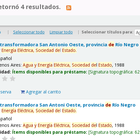
tornó 4 resultados.
|
Seleccionar todo
Limpiar todo
|
Seleccionar títulos para:
o
 transformadora San Antonio Oeste, provincia
de
Río Negro
y
Energía
Eléctrica,
Sociedad
de
l
Estado
.
spañol
enos Aires:
Agua
y
Energía
Eléctrica,
Sociedad
de
l
Estado
, 1988
lidad:
Ítems disponibles para préstamo:
Signatura topográfica:
62
eserva
Agregar al carrito
 transformadora San Antoni Oeste, provincia
de
Río Negro
y
Energía
Eléctrica,
Sociedad
de
l
Estado
.
spañol
enos Aires:
Agua
y
Energía
Eléctrica,
Sociedad
de
l
Estado
, 1988
lidad:
Ítems disponibles para préstamo:
Signatura topográfica:
62