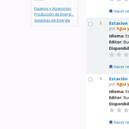
Equipos y Accesorios
Hacer r
Producción de Energí...
Sistemas de Energía
3.
Estacion
por
Agua
Idioma:
E
Editor:
Bu
Disponibi
Hacer r
4.
Estación
por
Agua
Idioma:
E
Editor:
Bu
Disponibi
Hacer r