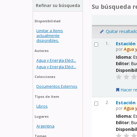
Refinar su búsqueda
Su búsqueda re
Disponibilidad
Limitar a ítems
Quitar resaltad
actualmente
disponibles.
1.
Estación
por
Agua
Autores
Idioma:
E
Agua y Energía Eléct...
Editor:
Bu
Agua y Energía Eléct...
Disponibi
Colecciones
Documentos Externos
Hacer r
Tipos de ítem
2.
Estación
Libros
por
Agua
Idioma:
E
Lugares
Editor:
Bu
Argentina
Disponibi
Temas