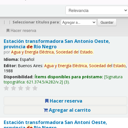
|
|
Seleccionar títulos para:
Hacer reserva
Estación transformadora San Antonio Oeste,
provincia
de
Río Negro
por
Agua
y
Energía
Eléctrica,
Sociedad
de
l
Estado
.
Idioma:
Español
Editor:
Buenos Aires:
Agua
y
Energía
Eléctrica,
Sociedad
de
l
Estado
,
1988
Disponibilidad:
Ítems disponibles para préstamo:
Signatura
topográfica:
621.374.5/A282/v.2
(3).
Hacer reserva
Agregar al carrito
Estación transformadora San Antoni Oeste,
provincia
de
Río Negro