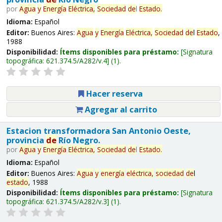
por
Agua
y
Energía
Eléctrica,
Sociedad
de
l
Estado
.
Idioma:
Español
Editor:
Buenos Aires:
Agua
y
Energía
Eléctrica,
Sociedad
de
l
Estado
,
1988
Disponibilidad:
Ítems disponibles para préstamo:
Signatura
topográfica:
621.374.5/A282/v.4
(1).
Hacer reserva
Agregar al carrito
Estacion transformadora San Antonio Oeste,
provincia
de
Río Negro.
por
Agua
y
Energía
Eléctrica,
Sociedad
de
l
Estado
.
Idioma:
Español
Editor:
Buenos Aires:
Agua
y
energía
eléctrica,
sociedad
de
l
estado
, 1988
Disponibilidad:
Ítems disponibles para préstamo:
Signatura
topográfica:
621.374.5/A282/v.3
(1).