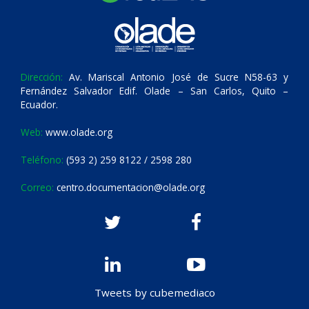
Dirección:
Av. Mariscal Antonio José de Sucre N58-63 y
Fernández Salvador Edif. Olade – San Carlos, Quito –
Ecuador.
Web:
www.olade.org
Teléfono:
(593 2) 259 8122 / 2598 280
Correo:
centro.documentacion@olade.org
Tweets by cubemediaco