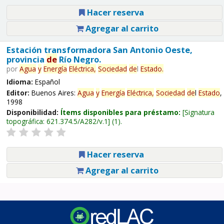
Hacer reserva
Agregar al carrito
Estación transformadora San Antonio Oeste,
provincia
de
Río Negro.
por
Agua
y
Energía
Eléctrica,
Sociedad
de
l
Estado
.
Idioma:
Español
Editor:
Buenos Aires:
Agua
y
Energía
Eléctrica,
Sociedad
de
l
Estado
,
1998
Disponibilidad:
Ítems disponibles para préstamo:
Signatura
topográfica:
621.374.5/A282/v.1
(1).
Hacer reserva
Agregar al carrito