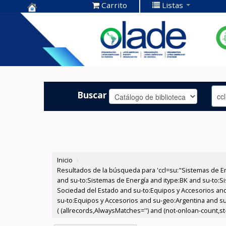
Carrito
Listas
Centro de
Documentación
OLADE -
Buscar
Inicio
›
Resultados de la búsqueda para 'ccl=su:"Sistemas de E
and su-to:Sistemas de Energía and itype:BK and su-to:Si
Sociedad del Estado and su-to:Equipos y Accesorios and
su-to:Equipos y Accesorios and su-geo:Argentina and su
( (allrecords,AlwaysMatches='') and (not-onloan-count,st-