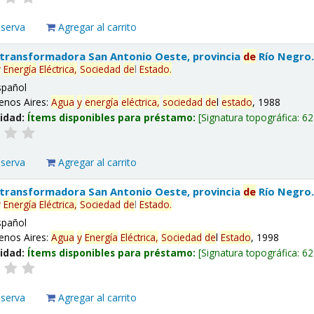
eserva
Agregar al carrito
 transformadora San Antonio Oeste, provincia
de
Río Negro
y
Energía
Eléctrica,
Sociedad
de
l
Estado
.
spañol
enos Aires:
Agua
y
energía
eléctrica,
sociedad
de
l
estado
, 1988
lidad:
Ítems disponibles para préstamo:
Signatura topográfica:
62
eserva
Agregar al carrito
 transformadora San Antonio Oeste, provincia
de
Río Negro
y
Energía
Eléctrica,
Sociedad
de
l
Estado
.
spañol
enos Aires:
Agua
y
Energía
Eléctrica,
Sociedad
de
l
Estado
, 1998
lidad:
Ítems disponibles para préstamo:
Signatura topográfica:
62
eserva
Agregar al carrito