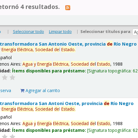
tornó 4 resultados.
|
Seleccionar todo
Limpiar todo
|
Seleccionar títulos para:
o
 transformadora San Antonio Oeste, provincia
de
Río Negro
y
Energía
Eléctrica,
Sociedad
de
l
Estado
.
spañol
enos Aires:
Agua
y
Energía
Eléctrica,
Sociedad
de
l
Estado
, 1988
lidad:
Ítems disponibles para préstamo:
Signatura topográfica:
62
eserva
Agregar al carrito
 transformadora San Antoni Oeste, provincia
de
Río Negro
y
Energía
Eléctrica,
Sociedad
de
l
Estado
.
spañol
enos Aires:
Agua
y
Energía
Eléctrica,
Sociedad
de
l
Estado
, 1988
lidad:
Ítems disponibles para préstamo:
Signatura topográfica:
62