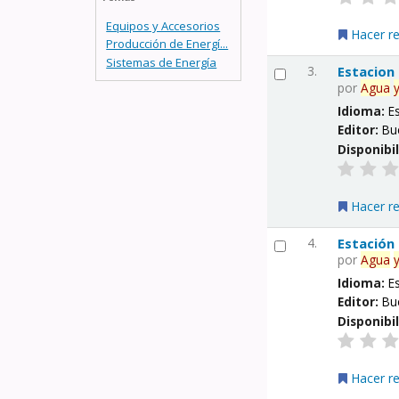
Equipos y Accesorios
Hacer r
Producción de Energí...
Sistemas de Energía
3.
Estacion
por
Agua
Idioma:
E
Editor:
Bu
Disponibi
Hacer r
4.
Estación
por
Agua
Idioma:
E
Editor:
Bu
Disponibi
Hacer r