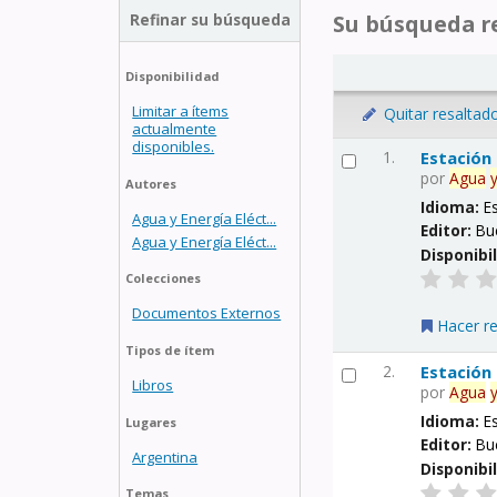
Refinar su búsqueda
Su búsqueda re
Disponibilidad
Limitar a ítems
Quitar resaltad
actualmente
disponibles.
1.
Estación
por
Agua
Autores
Idioma:
E
Agua y Energía Eléct...
Editor:
Bu
Agua y Energía Eléct...
Disponibi
Colecciones
Documentos Externos
Hacer r
Tipos de ítem
2.
Estación
Libros
por
Agua
Idioma:
E
Lugares
Editor:
Bu
Argentina
Disponibi
Temas