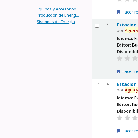
Equipos y Accesorios
Hacer r
Producción de Energí...
Sistemas de Energía
3.
Estacion
por
Agua
Idioma:
E
Editor:
Bu
Disponibi
Hacer r
4.
Estación
por
Agua
Idioma:
E
Editor:
Bu
Disponibi
Hacer r