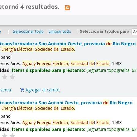
tornó 4 resultados.
|
Seleccionar todo
Limpiar todo
|
Seleccionar títulos para:
o
 transformadora San Antonio Oeste, provincia
de
Río Negro
y
Energía
Eléctrica,
Sociedad
de
l
Estado
.
spañol
enos Aires:
Agua
y
Energía
Eléctrica,
Sociedad
de
l
Estado
, 1988
lidad:
Ítems disponibles para préstamo:
Signatura topográfica:
62
eserva
Agregar al carrito
 transformadora San Antoni Oeste, provincia
de
Río Negro
y
Energía
Eléctrica,
Sociedad
de
l
Estado
.
spañol
enos Aires:
Agua
y
Energía
Eléctrica,
Sociedad
de
l
Estado
, 1988
lidad:
Ítems disponibles para préstamo:
Signatura topográfica:
62