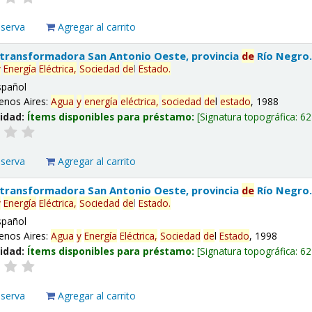
eserva
Agregar al carrito
 transformadora San Antonio Oeste, provincia
de
Río Negro
y
Energía
Eléctrica,
Sociedad
de
l
Estado
.
spañol
enos Aires:
Agua
y
energía
eléctrica,
sociedad
de
l
estado
, 1988
lidad:
Ítems disponibles para préstamo:
Signatura topográfica:
62
eserva
Agregar al carrito
 transformadora San Antonio Oeste, provincia
de
Río Negro
y
Energía
Eléctrica,
Sociedad
de
l
Estado
.
spañol
enos Aires:
Agua
y
Energía
Eléctrica,
Sociedad
de
l
Estado
, 1998
lidad:
Ítems disponibles para préstamo:
Signatura topográfica:
62
eserva
Agregar al carrito