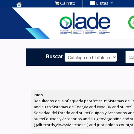
Carrito
Listas
Centro de
Documentación
OLADE -
Buscar
Inicio
›
Resultados de la búsqueda para 'ccl=su:"Sistemas de E
and su-to:Sistemas de Energía and itype:BK and su-to:Si
Sociedad del Estado and su-to:Equipos y Accesorios and
su-to:Equipos y Accesorios and su-geo:Argentina and su
( (allrecords,AlwaysMatches='') and (not-onloan-count,st-