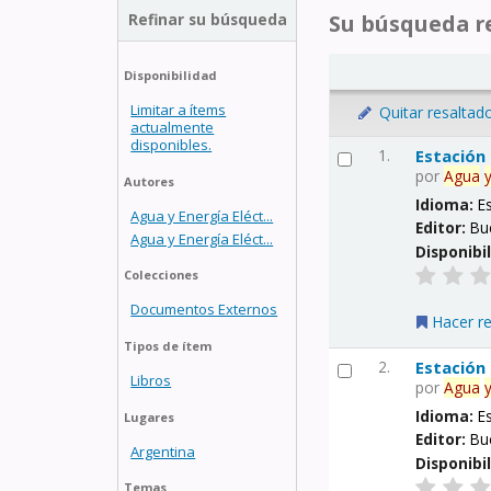
Refinar su búsqueda
Su búsqueda re
Disponibilidad
Limitar a ítems
Quitar resaltad
actualmente
disponibles.
1.
Estación
por
Agua
Autores
Idioma:
E
Agua y Energía Eléct...
Editor:
Bu
Agua y Energía Eléct...
Disponibi
Colecciones
Documentos Externos
Hacer r
Tipos de ítem
2.
Estación
Libros
por
Agua
Idioma:
E
Lugares
Editor:
Bu
Argentina
Disponibi
Temas