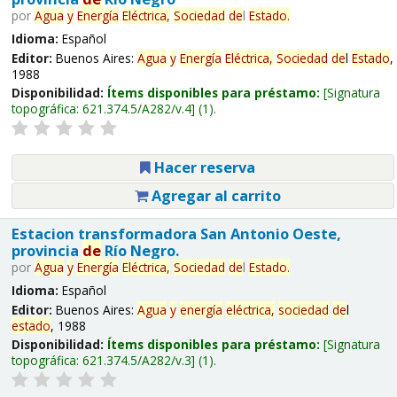
por
Agua
y
Energía
Eléctrica,
Sociedad
de
l
Estado
.
Idioma:
Español
Editor:
Buenos Aires:
Agua
y
Energía
Eléctrica,
Sociedad
de
l
Estado
,
1988
Disponibilidad:
Ítems disponibles para préstamo:
Signatura
topográfica:
621.374.5/A282/v.4
(1).
Hacer reserva
Agregar al carrito
Estacion transformadora San Antonio Oeste,
provincia
de
Río Negro.
por
Agua
y
Energía
Eléctrica,
Sociedad
de
l
Estado
.
Idioma:
Español
Editor:
Buenos Aires:
Agua
y
energía
eléctrica,
sociedad
de
l
estado
, 1988
Disponibilidad:
Ítems disponibles para préstamo:
Signatura
topográfica:
621.374.5/A282/v.3
(1).