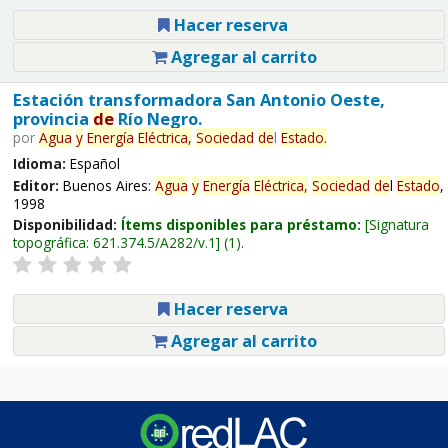
Hacer reserva
Agregar al carrito
Estación transformadora San Antonio Oeste,
provincia
de
Río Negro.
por
Agua
y
Energía
Eléctrica,
Sociedad
de
l
Estado
.
Idioma:
Español
Editor:
Buenos Aires:
Agua
y
Energía
Eléctrica,
Sociedad
de
l
Estado
,
1998
Disponibilidad:
Ítems disponibles para préstamo:
Signatura
topográfica:
621.374.5/A282/v.1
(1).
Hacer reserva
Agregar al carrito