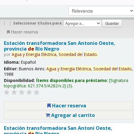
|
|
Seleccionar títulos para:
Hacer reserva
Estación transformadora San Antonio Oeste,
provincia
de
Río Negro
por
Agua
y
Energía
Eléctrica,
Sociedad
de
l
Estado
.
Idioma:
Español
Editor:
Buenos Aires:
Agua
y
Energía
Eléctrica,
Sociedad
de
l
Estado
,
1988
Disponibilidad:
Ítems disponibles para préstamo:
Signatura
topográfica:
621.374.5/A282/v.2
(3).
Hacer reserva
Agregar al carrito
Estación transformadora San Antoni Oeste,
provincia
de
Río Negro