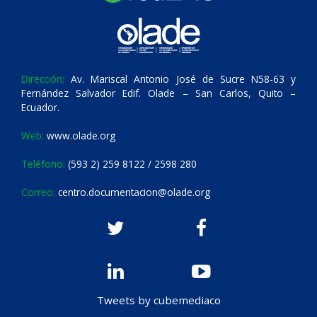
Dirección:
Av. Mariscal Antonio José de Sucre N58-63 y
Fernández Salvador Edif. Olade – San Carlos, Quito –
Ecuador.
Web:
www.olade.org
Teléfono:
(593 2) 259 8122 / 2598 280
Correo:
centro.documentacion@olade.org
Tweets by cubemediaco