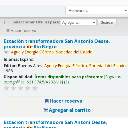
|
|
Seleccionar títulos para:
Hacer reserva
Estación transformadora San Antonio Oeste,
provincia
de
Río Negro
por
Agua
y
Energía
Eléctrica,
Sociedad
de
l
Estado
.
Idioma:
Español
Editor:
Buenos Aires:
Agua
y
Energía
Eléctrica,
Sociedad
de
l
Estado
,
1988
Disponibilidad:
Ítems disponibles para préstamo:
Signatura
topográfica:
621.374.5/A282/v.2
(3).
Hacer reserva
Agregar al carrito
Estación transformadora San Antoni Oeste,
provincia
de
Río Negro