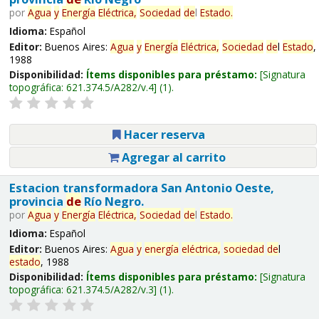
por
Agua
y
Energía
Eléctrica,
Sociedad
de
l
Estado
.
Idioma:
Español
Editor:
Buenos Aires:
Agua
y
Energía
Eléctrica,
Sociedad
de
l
Estado
,
1988
Disponibilidad:
Ítems disponibles para préstamo:
Signatura
topográfica:
621.374.5/A282/v.4
(1).
Hacer reserva
Agregar al carrito
Estacion transformadora San Antonio Oeste,
provincia
de
Río Negro.
por
Agua
y
Energía
Eléctrica,
Sociedad
de
l
Estado
.
Idioma:
Español
Editor:
Buenos Aires:
Agua
y
energía
eléctrica,
sociedad
de
l
estado
, 1988
Disponibilidad:
Ítems disponibles para préstamo:
Signatura
topográfica:
621.374.5/A282/v.3
(1).