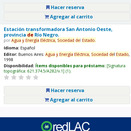
Hacer reserva
Agregar al carrito
Estación transformadora San Antonio Oeste,
provincia
de
Río Negro.
por
Agua
y
Energía
Eléctrica,
Sociedad
de
l
Estado
.
Idioma:
Español
Editor:
Buenos Aires:
Agua
y
Energía
Eléctrica,
Sociedad
de
l
Estado
,
1998
Disponibilidad:
Ítems disponibles para préstamo:
Signatura
topográfica:
621.374.5/A282/v.1
(1).
Hacer reserva
Agregar al carrito