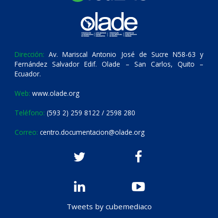
Dirección:
Av. Mariscal Antonio José de Sucre N58-63 y
Fernández Salvador Edif. Olade – San Carlos, Quito –
Ecuador.
Web:
www.olade.org
Teléfono:
(593 2) 259 8122 / 2598 280
Correo:
centro.documentacion@olade.org
Tweets by cubemediaco