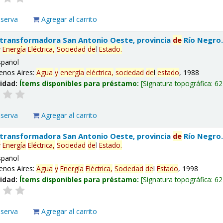
eserva
Agregar al carrito
 transformadora San Antonio Oeste, provincia
de
Río Negro
y
Energía
Eléctrica,
Sociedad
de
l
Estado
.
spañol
enos Aires:
Agua
y
energía
eléctrica,
sociedad
de
l
estado
, 1988
lidad:
Ítems disponibles para préstamo:
Signatura topográfica:
62
eserva
Agregar al carrito
 transformadora San Antonio Oeste, provincia
de
Río Negro
y
Energía
Eléctrica,
Sociedad
de
l
Estado
.
spañol
enos Aires:
Agua
y
Energía
Eléctrica,
Sociedad
de
l
Estado
, 1998
lidad:
Ítems disponibles para préstamo:
Signatura topográfica:
62
eserva
Agregar al carrito