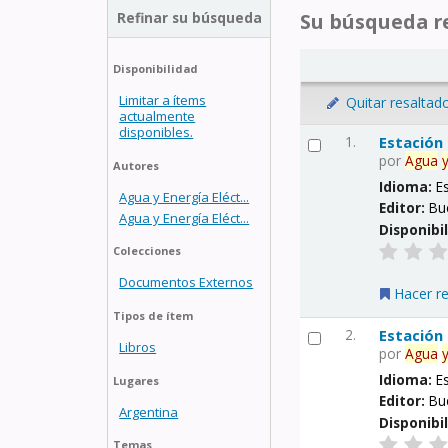
Refinar su búsqueda
Su búsqueda re
Disponibilidad
Limitar a ítems
Quitar resaltad
actualmente
disponibles.
1.
Estación
por
Agua
Autores
Idioma:
E
Agua y Energía Eléct...
Editor:
Bu
Agua y Energía Eléct...
Disponibi
Colecciones
Documentos Externos
Hacer r
Tipos de ítem
2.
Estación
Libros
por
Agua
Idioma:
E
Lugares
Editor:
Bu
Argentina
Disponibi
Temas