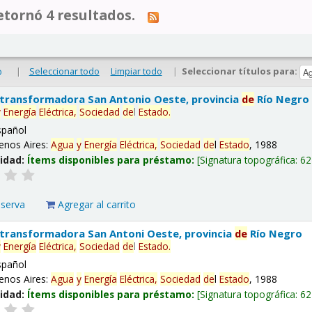
tornó 4 resultados.
|
Seleccionar todo
Limpiar todo
|
Seleccionar títulos para:
o
 transformadora San Antonio Oeste, provincia
de
Río Negro
y
Energía
Eléctrica,
Sociedad
de
l
Estado
.
spañol
enos Aires:
Agua
y
Energía
Eléctrica,
Sociedad
de
l
Estado
, 1988
lidad:
Ítems disponibles para préstamo:
Signatura topográfica:
62
eserva
Agregar al carrito
 transformadora San Antoni Oeste, provincia
de
Río Negro
y
Energía
Eléctrica,
Sociedad
de
l
Estado
.
spañol
enos Aires:
Agua
y
Energía
Eléctrica,
Sociedad
de
l
Estado
, 1988
lidad:
Ítems disponibles para préstamo:
Signatura topográfica:
62