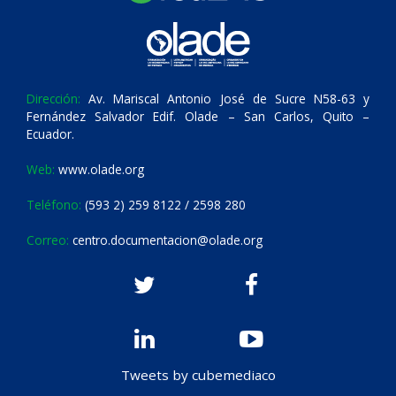
Dirección:
Av. Mariscal Antonio José de Sucre N58-63 y
Fernández Salvador Edif. Olade – San Carlos, Quito –
Ecuador.
Web:
www.olade.org
Teléfono:
(593 2) 259 8122 / 2598 280
Correo:
centro.documentacion@olade.org
Tweets by cubemediaco