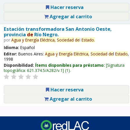
Hacer reserva
Agregar al carrito
Estación transformadora San Antonio Oeste,
provincia
de
Río Negro.
por
Agua
y
Energía
Eléctrica,
Sociedad
de
l
Estado
.
Idioma:
Español
Editor:
Buenos Aires:
Agua
y
Energía
Eléctrica,
Sociedad
de
l
Estado
,
1998
Disponibilidad:
Ítems disponibles para préstamo:
Signatura
topográfica:
621.374.5/A282/v.1
(1).
Hacer reserva
Agregar al carrito