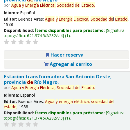
por
Agua
y
Energía
Eléctrica,
Sociedad
de
l
Estado
.
Idioma:
Español
Editor:
Buenos Aires:
Agua
y
Energía
Eléctrica,
Sociedad
de
l
Estado
,
1988
Disponibilidad:
Ítems disponibles para préstamo:
Signatura
topográfica:
621.374.5/A282/v.4
(1).
Hacer reserva
Agregar al carrito
Estacion transformadora San Antonio Oeste,
provincia
de
Río Negro.
por
Agua
y
Energía
Eléctrica,
Sociedad
de
l
Estado
.
Idioma:
Español
Editor:
Buenos Aires:
Agua
y
energía
eléctrica,
sociedad
de
l
estado
, 1988
Disponibilidad:
Ítems disponibles para préstamo:
Signatura
topográfica:
621.374.5/A282/v.3
(1).