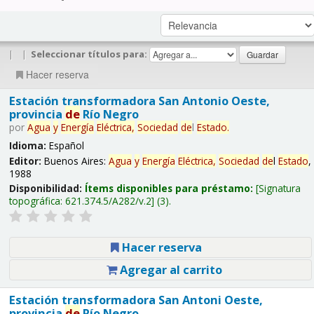
|
|
Seleccionar títulos para:
Hacer reserva
Estación transformadora San Antonio Oeste,
provincia
de
Río Negro
por
Agua
y
Energía
Eléctrica,
Sociedad
de
l
Estado
.
Idioma:
Español
Editor:
Buenos Aires:
Agua
y
Energía
Eléctrica,
Sociedad
de
l
Estado
,
1988
Disponibilidad:
Ítems disponibles para préstamo:
Signatura
topográfica:
621.374.5/A282/v.2
(3).
Hacer reserva
Agregar al carrito
Estación transformadora San Antoni Oeste,
provincia
de
Río Negro