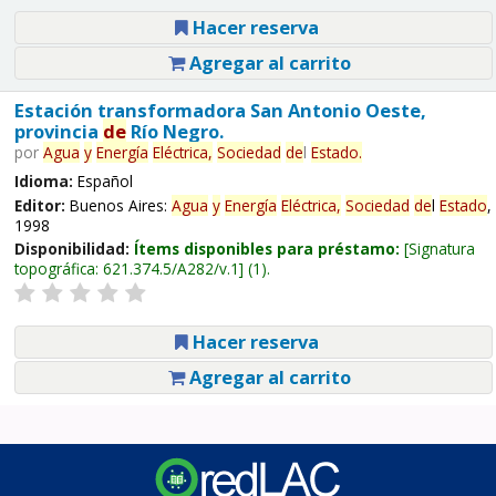
Hacer reserva
Agregar al carrito
Estación transformadora San Antonio Oeste,
provincia
de
Río Negro.
por
Agua
y
Energía
Eléctrica,
Sociedad
de
l
Estado
.
Idioma:
Español
Editor:
Buenos Aires:
Agua
y
Energía
Eléctrica,
Sociedad
de
l
Estado
,
1998
Disponibilidad:
Ítems disponibles para préstamo:
Signatura
topográfica:
621.374.5/A282/v.1
(1).
Hacer reserva
Agregar al carrito