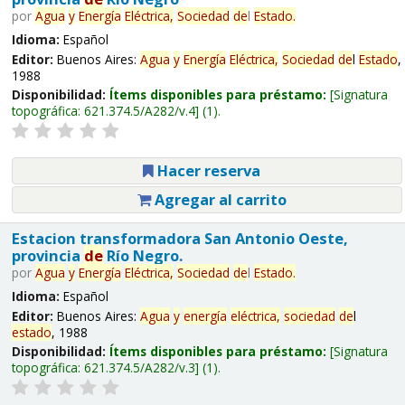
por
Agua
y
Energía
Eléctrica,
Sociedad
de
l
Estado
.
Idioma:
Español
Editor:
Buenos Aires:
Agua
y
Energía
Eléctrica,
Sociedad
de
l
Estado
,
1988
Disponibilidad:
Ítems disponibles para préstamo:
Signatura
topográfica:
621.374.5/A282/v.4
(1).
Hacer reserva
Agregar al carrito
Estacion transformadora San Antonio Oeste,
provincia
de
Río Negro.
por
Agua
y
Energía
Eléctrica,
Sociedad
de
l
Estado
.
Idioma:
Español
Editor:
Buenos Aires:
Agua
y
energía
eléctrica,
sociedad
de
l
estado
, 1988
Disponibilidad:
Ítems disponibles para préstamo:
Signatura
topográfica:
621.374.5/A282/v.3
(1).