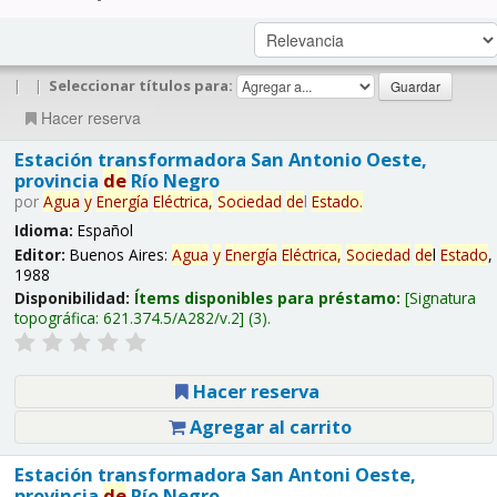
|
|
Seleccionar títulos para:
Hacer reserva
Estación transformadora San Antonio Oeste,
provincia
de
Río Negro
por
Agua
y
Energía
Eléctrica,
Sociedad
de
l
Estado
.
Idioma:
Español
Editor:
Buenos Aires:
Agua
y
Energía
Eléctrica,
Sociedad
de
l
Estado
,
1988
Disponibilidad:
Ítems disponibles para préstamo:
Signatura
topográfica:
621.374.5/A282/v.2
(3).
Hacer reserva
Agregar al carrito
Estación transformadora San Antoni Oeste,
provincia
de
Río Negro