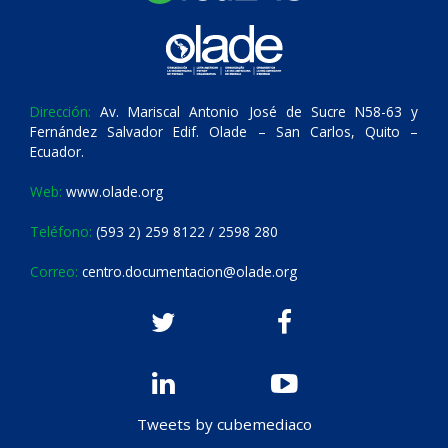
Dirección:
Av. Mariscal Antonio José de Sucre N58-63 y
Fernández Salvador Edif. Olade – San Carlos, Quito –
Ecuador.
Web:
www.olade.org
Teléfono:
(593 2) 259 8122 / 2598 280
Correo:
centro.documentacion@olade.org
Tweets by cubemediaco