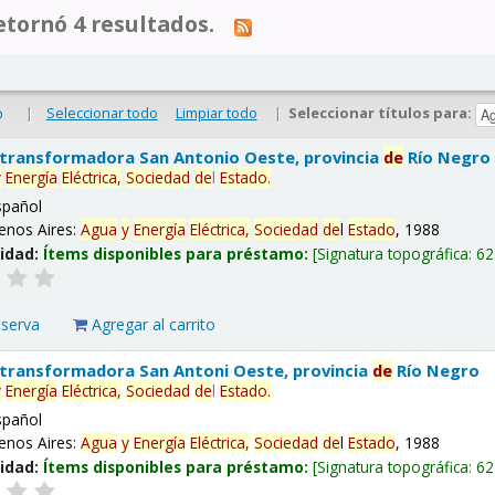
tornó 4 resultados.
|
Seleccionar todo
Limpiar todo
|
Seleccionar títulos para:
o
 transformadora San Antonio Oeste, provincia
de
Río Negro
y
Energía
Eléctrica,
Sociedad
de
l
Estado
.
spañol
enos Aires:
Agua
y
Energía
Eléctrica,
Sociedad
de
l
Estado
, 1988
lidad:
Ítems disponibles para préstamo:
Signatura topográfica:
62
eserva
Agregar al carrito
 transformadora San Antoni Oeste, provincia
de
Río Negro
y
Energía
Eléctrica,
Sociedad
de
l
Estado
.
spañol
enos Aires:
Agua
y
Energía
Eléctrica,
Sociedad
de
l
Estado
, 1988
lidad:
Ítems disponibles para préstamo:
Signatura topográfica:
62