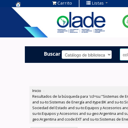
Carrito
Listas
Centro de
Documentación
OLADE -
Buscar
Inicio
›
Resultados de la búsqueda para 'ccl=su:"Sistemas de E
and su-to:Sistemas de Energía and itype:BK and su-to:Si
Sociedad del Estado and su-to:Equipos y Accesorios and
su-to:Equipos y Accesorios and su-geo:Argentina and su
geo:Argentina and ccode:EXT and su-to:Sistemas de Ene