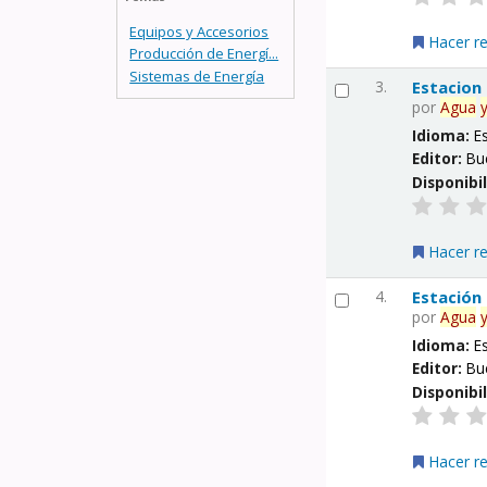
Equipos y Accesorios
Hacer r
Producción de Energí...
Sistemas de Energía
3.
Estacion
por
Agua
Idioma:
E
Editor:
Bu
Disponibi
Hacer r
4.
Estación
por
Agua
Idioma:
E
Editor:
Bu
Disponibi
Hacer r