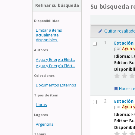
Refinar su búsqueda
Su búsqueda re
Disponibilidad
Limitar a ítems
Quitar resaltad
actualmente
disponibles.
1.
Estación
por
Agua
Autores
Idioma:
E
Agua y Energía Eléct...
Editor:
Bu
Agua y Energía Eléct...
Disponibi
Colecciones
Documentos Externos
Hacer r
Tipos de ítem
2.
Estación
Libros
por
Agua
Idioma:
E
Lugares
Editor:
Bu
Argentina
Disponibi
Temas