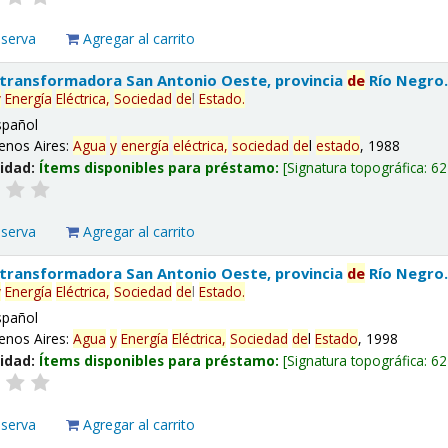
eserva
Agregar al carrito
 transformadora San Antonio Oeste, provincia
de
Río Negro
y
Energía
Eléctrica,
Sociedad
de
l
Estado
.
spañol
enos Aires:
Agua
y
energía
eléctrica,
sociedad
de
l
estado
, 1988
lidad:
Ítems disponibles para préstamo:
Signatura topográfica:
62
eserva
Agregar al carrito
 transformadora San Antonio Oeste, provincia
de
Río Negro
y
Energía
Eléctrica,
Sociedad
de
l
Estado
.
spañol
enos Aires:
Agua
y
Energía
Eléctrica,
Sociedad
de
l
Estado
, 1998
lidad:
Ítems disponibles para préstamo:
Signatura topográfica:
62
eserva
Agregar al carrito