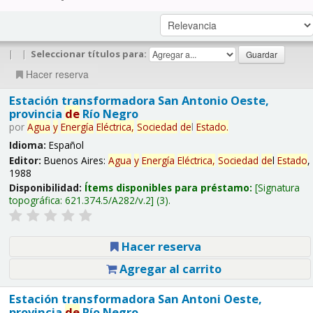
|
|
Seleccionar títulos para:
Hacer reserva
Estación transformadora San Antonio Oeste,
provincia
de
Río Negro
por
Agua
y
Energía
Eléctrica,
Sociedad
de
l
Estado
.
Idioma:
Español
Editor:
Buenos Aires:
Agua
y
Energía
Eléctrica,
Sociedad
de
l
Estado
,
1988
Disponibilidad:
Ítems disponibles para préstamo:
Signatura
topográfica:
621.374.5/A282/v.2
(3).
Hacer reserva
Agregar al carrito
Estación transformadora San Antoni Oeste,
provincia
de
Río Negro