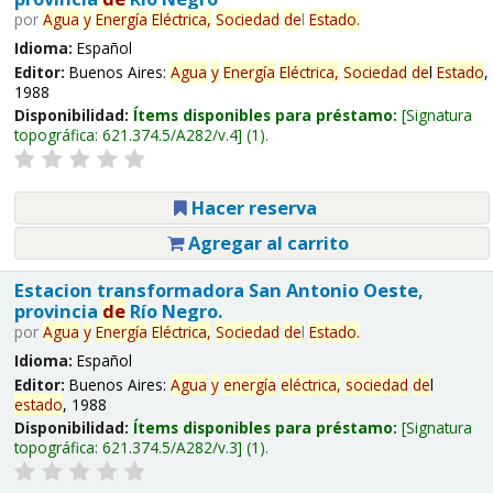
por
Agua
y
Energía
Eléctrica,
Sociedad
de
l
Estado
.
Idioma:
Español
Editor:
Buenos Aires:
Agua
y
Energía
Eléctrica,
Sociedad
de
l
Estado
,
1988
Disponibilidad:
Ítems disponibles para préstamo:
Signatura
topográfica:
621.374.5/A282/v.4
(1).
Hacer reserva
Agregar al carrito
Estacion transformadora San Antonio Oeste,
provincia
de
Río Negro.
por
Agua
y
Energía
Eléctrica,
Sociedad
de
l
Estado
.
Idioma:
Español
Editor:
Buenos Aires:
Agua
y
energía
eléctrica,
sociedad
de
l
estado
, 1988
Disponibilidad:
Ítems disponibles para préstamo:
Signatura
topográfica:
621.374.5/A282/v.3
(1).