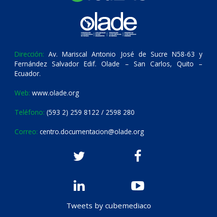
Dirección:
Av. Mariscal Antonio José de Sucre N58-63 y
Fernández Salvador Edif. Olade – San Carlos, Quito –
Ecuador.
Web:
www.olade.org
Teléfono:
(593 2) 259 8122 / 2598 280
Correo:
centro.documentacion@olade.org
Tweets by cubemediaco