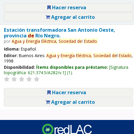
Hacer reserva
Agregar al carrito
Estación transformadora San Antonio Oeste,
provincia
de
Río Negro.
por
Agua
y
Energía
Eléctrica,
Sociedad
de
l
Estado
.
Idioma:
Español
Editor:
Buenos Aires:
Agua
y
Energía
Eléctrica,
Sociedad
de
l
Estado
,
1998
Disponibilidad:
Ítems disponibles para préstamo:
Signatura
topográfica:
621.374.5/A282/v.1
(1).
Hacer reserva
Agregar al carrito