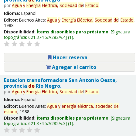
por
Agua
y
Energía
Eléctrica,
Sociedad
de
l
Estado
.
Idioma:
Español
Editor:
Buenos Aires:
Agua
y
Energía
Eléctrica,
Sociedad
de
l
Estado
,
1988
Disponibilidad:
Ítems disponibles para préstamo:
Signatura
topográfica:
621.374.5/A282/v.4
(1).
Hacer reserva
Agregar al carrito
Estacion transformadora San Antonio Oeste,
provincia
de
Río Negro.
por
Agua
y
Energía
Eléctrica,
Sociedad
de
l
Estado
.
Idioma:
Español
Editor:
Buenos Aires:
Agua
y
energía
eléctrica,
sociedad
de
l
estado
, 1988
Disponibilidad:
Ítems disponibles para préstamo:
Signatura
topográfica:
621.374.5/A282/v.3
(1).