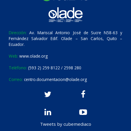
Dirección:
Av. Mariscal Antonio José de Sucre N58-63 y
Fernández Salvador Edif. Olade – San Carlos, Quito –
Ecuador.
Web:
www.olade.org
Teléfono:
(593 2) 259 8122 / 2598 280
Correo:
centro.documentacion@olade.org
Tweets by cubemediaco