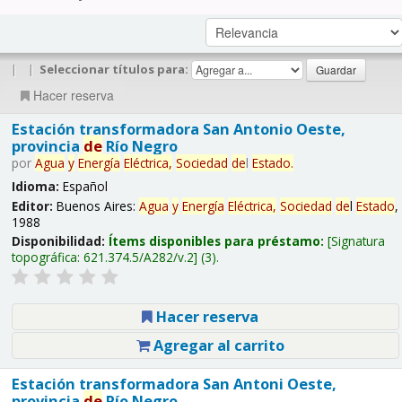
|
|
Seleccionar títulos para:
Hacer reserva
Estación transformadora San Antonio Oeste,
provincia
de
Río Negro
por
Agua
y
Energía
Eléctrica,
Sociedad
de
l
Estado
.
Idioma:
Español
Editor:
Buenos Aires:
Agua
y
Energía
Eléctrica,
Sociedad
de
l
Estado
,
1988
Disponibilidad:
Ítems disponibles para préstamo:
Signatura
topográfica:
621.374.5/A282/v.2
(3).
Hacer reserva
Agregar al carrito
Estación transformadora San Antoni Oeste,
provincia
de
Río Negro