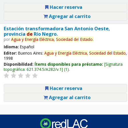
Hacer reserva
Agregar al carrito
Estación transformadora San Antonio Oeste,
provincia
de
Río Negro.
por
Agua
y
Energía
Eléctrica,
Sociedad
de
l
Estado
.
Idioma:
Español
Editor:
Buenos Aires:
Agua
y
Energía
Eléctrica,
Sociedad
de
l
Estado
,
1998
Disponibilidad:
Ítems disponibles para préstamo:
Signatura
topográfica:
621.374.5/A282/v.1
(1).
Hacer reserva
Agregar al carrito