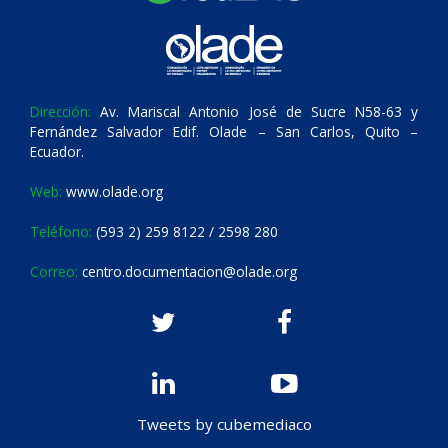
Dirección:
Av. Mariscal Antonio José de Sucre N58-63 y
Fernández Salvador Edif. Olade – San Carlos, Quito –
Ecuador.
Web:
www.olade.org
Teléfono:
(593 2) 259 8122 / 2598 280
Correo:
centro.documentacion@olade.org
Tweets by cubemediaco