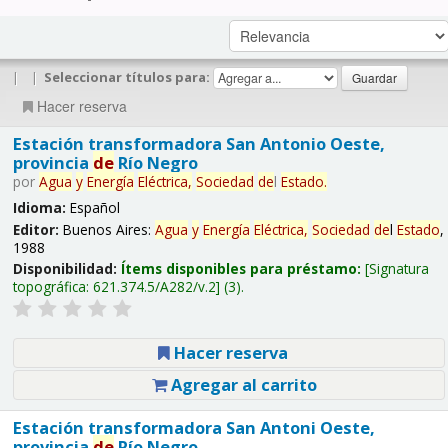
|
|
Seleccionar títulos para:
Hacer reserva
Estación transformadora San Antonio Oeste,
provincia
de
Río Negro
por
Agua
y
Energía
Eléctrica,
Sociedad
de
l
Estado
.
Idioma:
Español
Editor:
Buenos Aires:
Agua
y
Energía
Eléctrica,
Sociedad
de
l
Estado
,
1988
Disponibilidad:
Ítems disponibles para préstamo:
Signatura
topográfica:
621.374.5/A282/v.2
(3).
Hacer reserva
Agregar al carrito
Estación transformadora San Antoni Oeste,
provincia
de
Río Negro