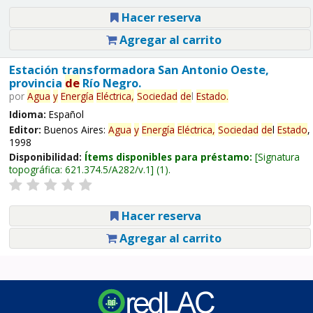
Hacer reserva
Agregar al carrito
Estación transformadora San Antonio Oeste,
provincia
de
Río Negro.
por
Agua
y
Energía
Eléctrica,
Sociedad
de
l
Estado
.
Idioma:
Español
Editor:
Buenos Aires:
Agua
y
Energía
Eléctrica,
Sociedad
de
l
Estado
,
1998
Disponibilidad:
Ítems disponibles para préstamo:
Signatura
topográfica:
621.374.5/A282/v.1
(1).
Hacer reserva
Agregar al carrito