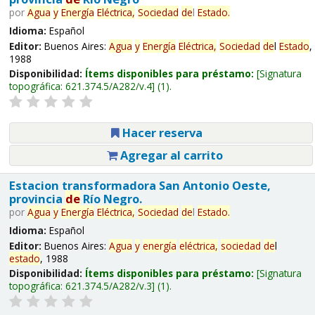
por
Agua
y
Energía
Eléctrica,
Sociedad
de
l
Estado
.
Idioma:
Español
Editor:
Buenos Aires:
Agua
y
Energía
Eléctrica,
Sociedad
de
l
Estado
,
1988
Disponibilidad:
Ítems disponibles para préstamo:
Signatura
topográfica:
621.374.5/A282/v.4
(1).
Hacer reserva
Agregar al carrito
Estacion transformadora San Antonio Oeste,
provincia
de
Río Negro.
por
Agua
y
Energía
Eléctrica,
Sociedad
de
l
Estado
.
Idioma:
Español
Editor:
Buenos Aires:
Agua
y
energía
eléctrica,
sociedad
de
l
estado
, 1988
Disponibilidad:
Ítems disponibles para préstamo:
Signatura
topográfica:
621.374.5/A282/v.3
(1).