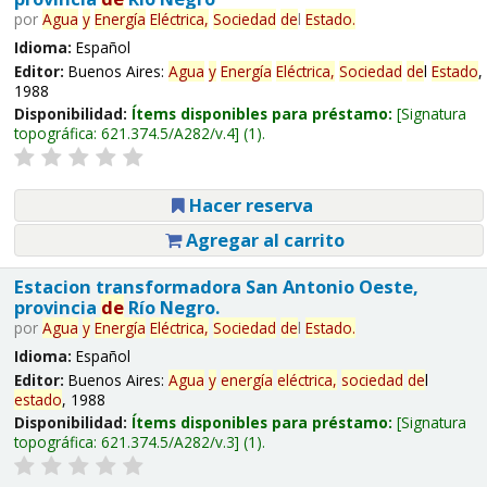
por
Agua
y
Energía
Eléctrica,
Sociedad
de
l
Estado
.
Idioma:
Español
Editor:
Buenos Aires:
Agua
y
Energía
Eléctrica,
Sociedad
de
l
Estado
,
1988
Disponibilidad:
Ítems disponibles para préstamo:
Signatura
topográfica:
621.374.5/A282/v.4
(1).
Hacer reserva
Agregar al carrito
Estacion transformadora San Antonio Oeste,
provincia
de
Río Negro.
por
Agua
y
Energía
Eléctrica,
Sociedad
de
l
Estado
.
Idioma:
Español
Editor:
Buenos Aires:
Agua
y
energía
eléctrica,
sociedad
de
l
estado
, 1988
Disponibilidad:
Ítems disponibles para préstamo:
Signatura
topográfica:
621.374.5/A282/v.3
(1).