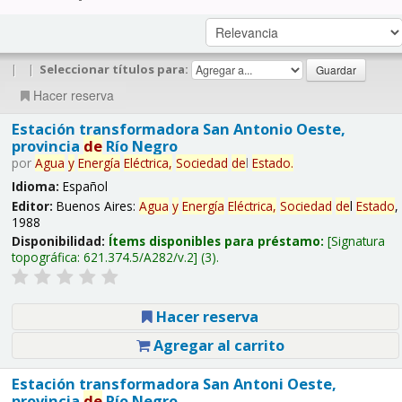
|
|
Seleccionar títulos para:
Hacer reserva
Estación transformadora San Antonio Oeste,
provincia
de
Río Negro
por
Agua
y
Energía
Eléctrica,
Sociedad
de
l
Estado
.
Idioma:
Español
Editor:
Buenos Aires:
Agua
y
Energía
Eléctrica,
Sociedad
de
l
Estado
,
1988
Disponibilidad:
Ítems disponibles para préstamo:
Signatura
topográfica:
621.374.5/A282/v.2
(3).
Hacer reserva
Agregar al carrito
Estación transformadora San Antoni Oeste,
provincia
de
Río Negro