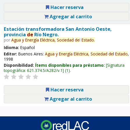
Hacer reserva
Agregar al carrito
Estación transformadora San Antonio Oeste,
provincia
de
Río Negro.
por
Agua
y
Energía
Eléctrica,
Sociedad
de
l
Estado
.
Idioma:
Español
Editor:
Buenos Aires:
Agua
y
Energía
Eléctrica,
Sociedad
de
l
Estado
,
1998
Disponibilidad:
Ítems disponibles para préstamo:
Signatura
topográfica:
621.374.5/A282/v.1
(1).
Hacer reserva
Agregar al carrito