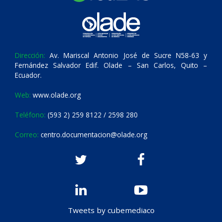
Dirección:
Av. Mariscal Antonio José de Sucre N58-63 y
Fernández Salvador Edif. Olade – San Carlos, Quito –
Ecuador.
Web:
www.olade.org
Teléfono:
(593 2) 259 8122 / 2598 280
Correo:
centro.documentacion@olade.org
Tweets by cubemediaco