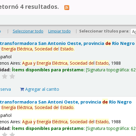
tornó 4 resultados.
|
Seleccionar todo
Limpiar todo
|
Seleccionar títulos para:
o
 transformadora San Antonio Oeste, provincia
de
Río Negro
y
Energía
Eléctrica,
Sociedad
de
l
Estado
.
spañol
enos Aires:
Agua
y
Energía
Eléctrica,
Sociedad
de
l
Estado
, 1988
lidad:
Ítems disponibles para préstamo:
Signatura topográfica:
62
eserva
Agregar al carrito
 transformadora San Antoni Oeste, provincia
de
Río Negro
y
Energía
Eléctrica,
Sociedad
de
l
Estado
.
spañol
enos Aires:
Agua
y
Energía
Eléctrica,
Sociedad
de
l
Estado
, 1988
lidad:
Ítems disponibles para préstamo:
Signatura topográfica:
62