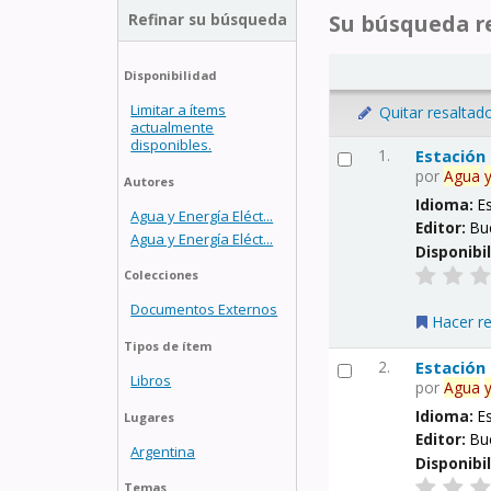
Refinar su búsqueda
Su búsqueda re
Disponibilidad
Limitar a ítems
Quitar resaltad
actualmente
disponibles.
1.
Estación
por
Agua
Autores
Idioma:
E
Agua y Energía Eléct...
Editor:
Bu
Agua y Energía Eléct...
Disponibi
Colecciones
Documentos Externos
Hacer r
Tipos de ítem
2.
Estación
Libros
por
Agua
Idioma:
E
Lugares
Editor:
Bu
Argentina
Disponibi
Temas