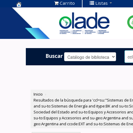
Carrito
Listas
Centro de
Documentación
OLADE -
Buscar
Inicio
›
Resultados de la búsqueda para 'ccl=su:"Sistemas de E
and su-to:Sistemas de Energía and itype:BK and su-to:Si
Sociedad del Estado and su-to:Equipos y Accesorios and
su-to:Equipos y Accesorios and su-geo:Argentina and su
geo:Argentina and ccode:EXT and su-to:Sistemas de Ene