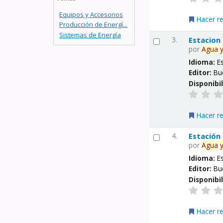
Equipos y Accesorios
Hacer r
Producción de Energí...
Sistemas de Energía
3.
Estacion
por
Agua
Idioma:
E
Editor:
Bu
Disponibi
Hacer r
4.
Estación
por
Agua
Idioma:
E
Editor:
Bu
Disponibi
Hacer r