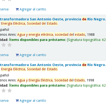
eserva
Agregar al carrito
 transformadora San Antonio Oeste, provincia
de
Río Negro
y
Energía
Eléctrica,
Sociedad
de
l
Estado
.
spañol
enos Aires:
Agua
y
energía
eléctrica,
sociedad
de
l
estado
, 1988
lidad:
Ítems disponibles para préstamo:
Signatura topográfica:
62
eserva
Agregar al carrito
 transformadora San Antonio Oeste, provincia
de
Río Negro
y
Energía
Eléctrica,
Sociedad
de
l
Estado
.
spañol
enos Aires:
Agua
y
Energía
Eléctrica,
Sociedad
de
l
Estado
, 1998
lidad:
Ítems disponibles para préstamo:
Signatura topográfica:
62
eserva
Agregar al carrito