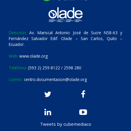
Dirección:
Av. Mariscal Antonio José de Sucre N58-63 y
Fernández Salvador Edif. Olade – San Carlos, Quito –
Ecuador.
Web:
www.olade.org
Teléfono:
(593 2) 259 8122 / 2598 280
Correo:
centro.documentacion@olade.org
Tweets by cubemediaco