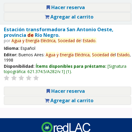
Hacer reserva
Agregar al carrito
Estación transformadora San Antonio Oeste,
provincia
de
Río Negro.
por
Agua
y
Energía
Eléctrica,
Sociedad
de
l
Estado
.
Idioma:
Español
Editor:
Buenos Aires:
Agua
y
Energía
Eléctrica,
Sociedad
de
l
Estado
,
1998
Disponibilidad:
Ítems disponibles para préstamo:
Signatura
topográfica:
621.374.5/A282/v.1
(1).
Hacer reserva
Agregar al carrito