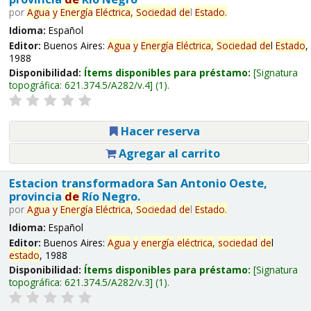
por
Agua
y
Energía
Eléctrica,
Sociedad
de
l
Estado
.
Idioma:
Español
Editor:
Buenos Aires:
Agua
y
Energía
Eléctrica,
Sociedad
de
l
Estado
,
1988
Disponibilidad:
Ítems disponibles para préstamo:
Signatura
topográfica:
621.374.5/A282/v.4
(1).
Hacer reserva
Agregar al carrito
Estacion transformadora San Antonio Oeste,
provincia
de
Río Negro.
por
Agua
y
Energía
Eléctrica,
Sociedad
de
l
Estado
.
Idioma:
Español
Editor:
Buenos Aires:
Agua
y
energía
eléctrica,
sociedad
de
l
estado
, 1988
Disponibilidad:
Ítems disponibles para préstamo:
Signatura
topográfica:
621.374.5/A282/v.3
(1).