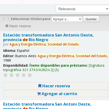
|
|
Seleccionar títulos para:
Hacer reserva
Estación transformadora San Antonio Oeste,
provincia
de
Río Negro
por
Agua
y
Energía
Eléctrica,
Sociedad
de
l
Estado
.
Idioma:
Español
Editor:
Buenos Aires:
Agua
y
Energía
Eléctrica,
Sociedad
de
l
Estado
,
1988
Disponibilidad:
Ítems disponibles para préstamo:
Signatura
topográfica:
621.374.5/A282/v.2
(3).
Hacer reserva
Agregar al carrito
Estación transformadora San Antoni Oeste,
provincia
de
Río Negro